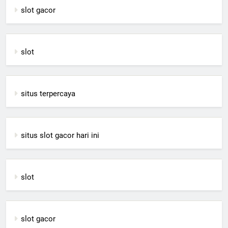
slot gacor
slot
situs terpercaya
situs slot gacor hari ini
slot
slot gacor