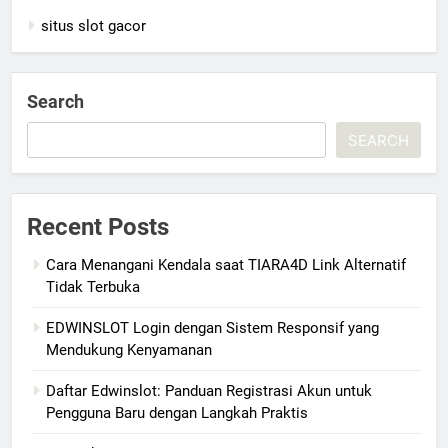
situs slot gacor
Search
SEARCH
Recent Posts
Cara Menangani Kendala saat TIARA4D Link Alternatif
Tidak Terbuka
EDWINSLOT Login dengan Sistem Responsif yang
Mendukung Kenyamanan
Daftar Edwinslot: Panduan Registrasi Akun untuk
Pengguna Baru dengan Langkah Praktis