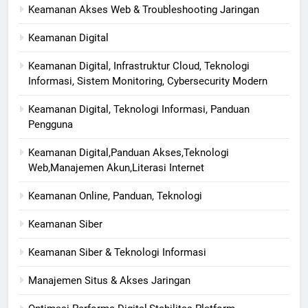
Keamanan Akses Web & Troubleshooting Jaringan
Keamanan Digital
Keamanan Digital, Infrastruktur Cloud, Teknologi
Informasi, Sistem Monitoring, Cybersecurity Modern
Keamanan Digital, Teknologi Informasi, Panduan
Pengguna
Keamanan Digital,Panduan Akses,Teknologi
Web,Manajemen Akun,Literasi Internet
Keamanan Online, Panduan, Teknologi
Keamanan Siber
Keamanan Siber & Teknologi Informasi
Manajemen Situs & Akses Jaringan