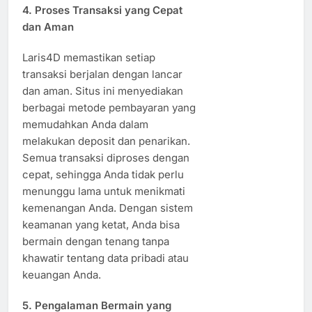
4. Proses Transaksi yang Cepat
dan Aman
Laris4D memastikan setiap
transaksi berjalan dengan lancar
dan aman. Situs ini menyediakan
berbagai metode pembayaran yang
memudahkan Anda dalam
melakukan deposit dan penarikan.
Semua transaksi diproses dengan
cepat, sehingga Anda tidak perlu
menunggu lama untuk menikmati
kemenangan Anda. Dengan sistem
keamanan yang ketat, Anda bisa
bermain dengan tenang tanpa
khawatir tentang data pribadi atau
keuangan Anda.
5. Pengalaman Bermain yang