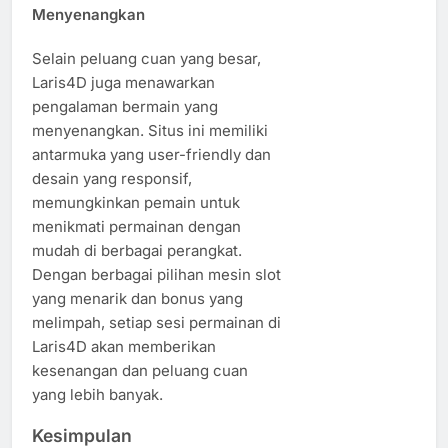
Menyenangkan
Selain peluang cuan yang besar,
Laris4D juga menawarkan
pengalaman bermain yang
menyenangkan. Situs ini memiliki
antarmuka yang user-friendly dan
desain yang responsif,
memungkinkan pemain untuk
menikmati permainan dengan
mudah di berbagai perangkat.
Dengan berbagai pilihan mesin slot
yang menarik dan bonus yang
melimpah, setiap sesi permainan di
Laris4D akan memberikan
kesenangan dan peluang cuan
yang lebih banyak.
Kesimpulan