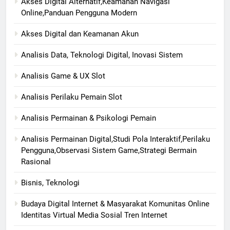
Akses Digital Alternatif,Keamanan Navigasi
Online,Panduan Pengguna Modern
Akses Digital dan Keamanan Akun
Analisis Data, Teknologi Digital, Inovasi Sistem
Analisis Game & UX Slot
Analisis Perilaku Pemain Slot
Analisis Permainan & Psikologi Pemain
Analisis Permainan Digital,Studi Pola Interaktif,Perilaku
Pengguna,Observasi Sistem Game,Strategi Bermain
Rasional
Bisnis, Teknologi
Budaya Digital Internet & Masyarakat Komunitas Online
Identitas Virtual Media Sosial Tren Internet