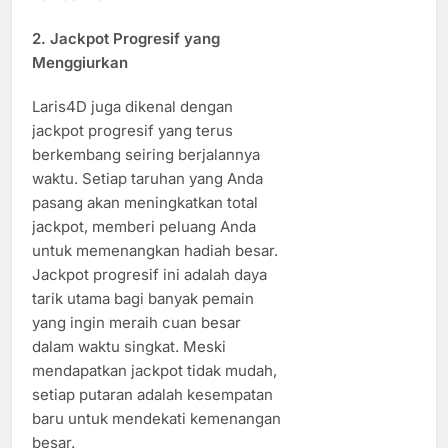
2. Jackpot Progresif yang
Menggiurkan
Laris4D juga dikenal dengan
jackpot progresif yang terus
berkembang seiring berjalannya
waktu. Setiap taruhan yang Anda
pasang akan meningkatkan total
jackpot, memberi peluang Anda
untuk memenangkan hadiah besar.
Jackpot progresif ini adalah daya
tarik utama bagi banyak pemain
yang ingin meraih cuan besar
dalam waktu singkat. Meski
mendapatkan jackpot tidak mudah,
setiap putaran adalah kesempatan
baru untuk mendekati kemenangan
besar.