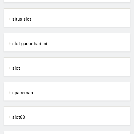
situs slot
slot gacor hari ini
slot
spaceman
slot88