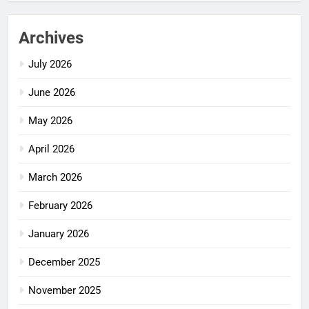
Archives
July 2026
June 2026
May 2026
April 2026
March 2026
February 2026
January 2026
December 2025
November 2025