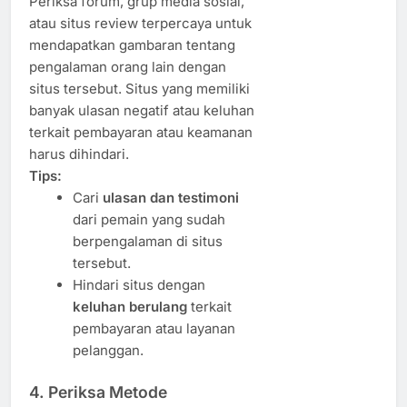
Periksa forum, grup media sosial,
atau situs review terpercaya untuk
mendapatkan gambaran tentang
pengalaman orang lain dengan
situs tersebut. Situs yang memiliki
banyak ulasan negatif atau keluhan
terkait pembayaran atau keamanan
harus dihindari.
Tips:
Cari
ulasan dan testimoni
dari pemain yang sudah
berpengalaman di situs
tersebut.
Hindari situs dengan
keluhan berulang
terkait
pembayaran atau layanan
pelanggan.
4.
Periksa Metode