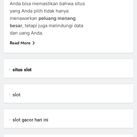
Anda bisa memastikan bahwa situs
yang Anda pilih tidak hanya
menawarkan
peluang menang
besar
, tetapi juga melindungi data
dan uang Anda.
Read More
situs slot
slot
slot gacor hari ini