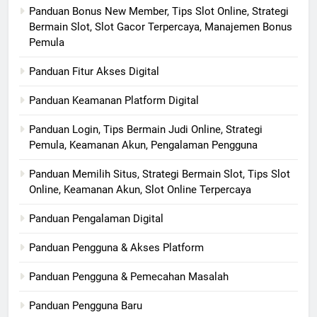
Panduan Bonus New Member, Tips Slot Online, Strategi
Bermain Slot, Slot Gacor Terpercaya, Manajemen Bonus
Pemula
Panduan Fitur Akses Digital
Panduan Keamanan Platform Digital
Panduan Login, Tips Bermain Judi Online, Strategi
Pemula, Keamanan Akun, Pengalaman Pengguna
Panduan Memilih Situs, Strategi Bermain Slot, Tips Slot
Online, Keamanan Akun, Slot Online Terpercaya
Panduan Pengalaman Digital
Panduan Pengguna & Akses Platform
Panduan Pengguna & Pemecahan Masalah
Panduan Pengguna Baru