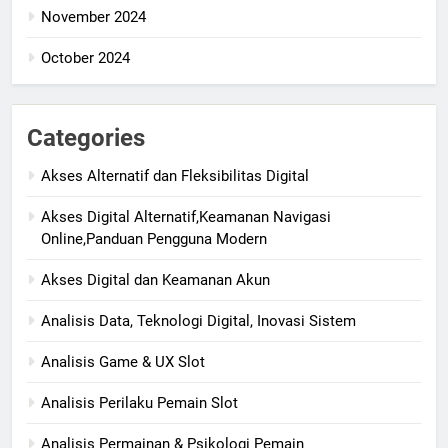
November 2024
October 2024
Categories
Akses Alternatif dan Fleksibilitas Digital
Akses Digital Alternatif,Keamanan Navigasi
Online,Panduan Pengguna Modern
Akses Digital dan Keamanan Akun
Analisis Data, Teknologi Digital, Inovasi Sistem
Analisis Game & UX Slot
Analisis Perilaku Pemain Slot
Analisis Permainan & Psikologi Pemain