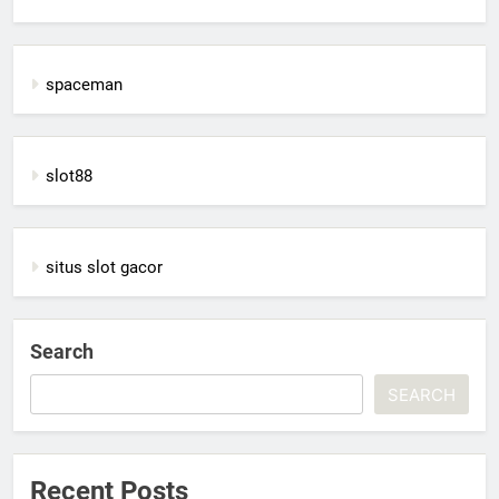
spaceman
slot88
situs slot gacor
Search
SEARCH
Recent Posts