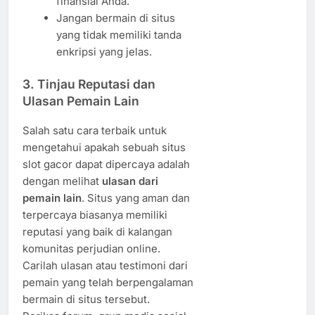
finansial Anda.
Jangan bermain di situs
yang tidak memiliki tanda
enkripsi yang jelas.
3.
Tinjau Reputasi dan
Ulasan Pemain Lain
Salah satu cara terbaik untuk
mengetahui apakah sebuah situs
slot gacor dapat dipercaya adalah
dengan melihat
ulasan dari
pemain lain
. Situs yang aman dan
terpercaya biasanya memiliki
reputasi yang baik di kalangan
komunitas perjudian online.
Carilah ulasan atau testimoni dari
pemain yang telah berpengalaman
bermain di situs tersebut.