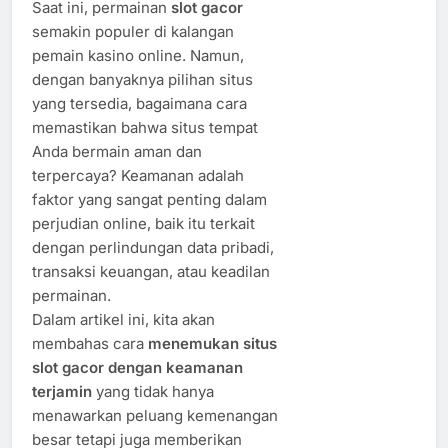
Saat ini, permainan
slot gacor
semakin populer di kalangan
pemain kasino online. Namun,
dengan banyaknya pilihan situs
yang tersedia, bagaimana cara
memastikan bahwa situs tempat
Anda bermain aman dan
terpercaya? Keamanan adalah
faktor yang sangat penting dalam
perjudian online, baik itu terkait
dengan perlindungan data pribadi,
transaksi keuangan, atau keadilan
permainan.
Dalam artikel ini, kita akan
membahas cara
menemukan situs
slot gacor dengan keamanan
terjamin
yang tidak hanya
menawarkan peluang kemenangan
besar tetapi juga memberikan