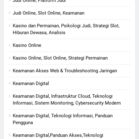
Judi Online, Platform Judi
Judi Online, Slot Online, Keamanan
Kasino dan Permainan, Psikologi Judi, Strategi Slot,
Hiburan Dewasa, Analisis
Kasino Online
Kasino Online, Slot Online, Strategi Permainan
Keamanan Akses Web & Troubleshooting Jaringan
Keamanan Digital
Keamanan Digital, Infrastruktur Cloud, Teknologi
Informasi, Sistem Monitoring, Cybersecurity Modern
Keamanan Digital, Teknologi Informasi, Panduan
Pengguna
Keamanan Digital,Panduan Akses,Teknologi