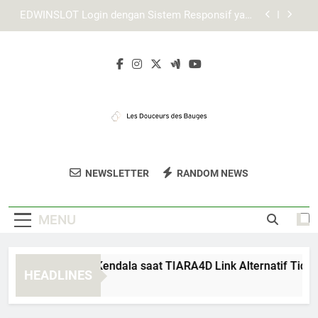
Skip
Daftar Edwinslot: Panduan Registrasi Akun untuk
to
Pengguna Baru dengan Langkah Praktis
content
Cara Akses Lebah4D Login dengan Mudah, Aman,
dan Efisien
Cara Menangani Kendala saat TIARA4D Link
Alternatif Tidak Terbuka
EDWINSLOT Login dengan Sistem Responsif yang
Mendukung Kenyamanan
Daftar Edwinslot: Panduan Registrasi Akun untuk
Pengguna Baru dengan Langkah Praktis
Les Douceurs
Nikmati Kue Dan Pastry Lezat Di Les
Cara Akses Lebah4D Login dengan Mudah, Aman,
NEWSLETTER
RANDOM NEWS
Des Bauges
dan Efisien
Douceurs Des Bauges.
MENU
ra Menangani Kendala saat TIARA4D Link Alternatif Tidak Te
HEADLINES
Weeks Ago