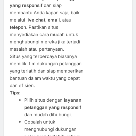
yang responsif
dan siap
membantu Anda kapan saja, baik
melalui
live chat
,
email
, atau
telepon
. Pastikan situs
menyediakan cara mudah untuk
menghubungi mereka jika terjadi
masalah atau pertanyaan.
Situs yang terpercaya biasanya
memiliki tim dukungan pelanggan
yang terlatih dan siap memberikan
bantuan dalam waktu yang cepat
dan efisien.
Tips:
Pilih situs dengan
layanan
pelanggan yang responsif
dan mudah dihubungi.
Cobalah untuk
menghubungi dukungan