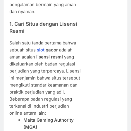
pengalaman bermain yang aman
dan nyaman.
1.
Cari Situs dengan Lisensi
Resmi
Salah satu tanda pertama bahwa
sebuah situs
slot
gacor
adalah
aman adalah
lisensi resmi
yang
dikeluarkan oleh badan regulasi
perjudian yang terpercaya. Lisensi
ini menjamin bahwa situs tersebut
mengikuti standar keamanan dan
praktik perjudian yang adil.
Beberapa badan regulasi yang
terkenal di industri perjudian
online antara lain:
Malta Gaming Authority
(MGA)