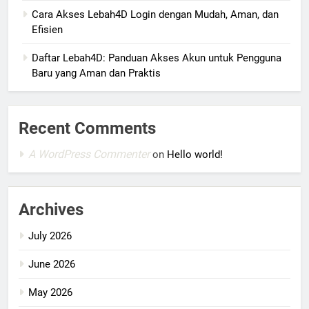
Cara Akses Lebah4D Login dengan Mudah, Aman, dan
Efisien
Daftar Lebah4D: Panduan Akses Akun untuk Pengguna
Baru yang Aman dan Praktis
Recent Comments
A WordPress Commenter
on
Hello world!
Archives
July 2026
June 2026
May 2026