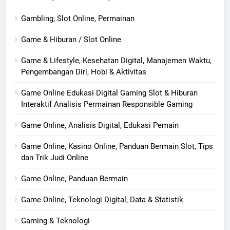
Gambling, Slot Online, Permainan
Game & Hiburan / Slot Online
Game & Lifestyle, Kesehatan Digital, Manajemen Waktu,
Pengembangan Diri, Hobi & Aktivitas
Game Online Edukasi Digital Gaming Slot & Hiburan
Interaktif Analisis Permainan Responsible Gaming
Game Online, Analisis Digital, Edukasi Pemain
Game Online, Kasino Online, Panduan Bermain Slot, Tips
dan Trik Judi Online
Game Online, Panduan Bermain
Game Online, Teknologi Digital, Data & Statistik
Gaming & Teknologi