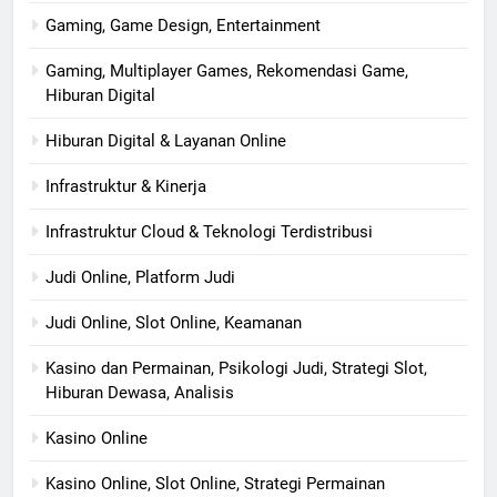
Gaming, Game Design, Entertainment
Gaming, Multiplayer Games, Rekomendasi Game,
Hiburan Digital
Hiburan Digital & Layanan Online
Infrastruktur & Kinerja
Infrastruktur Cloud & Teknologi Terdistribusi
Judi Online, Platform Judi
Judi Online, Slot Online, Keamanan
Kasino dan Permainan, Psikologi Judi, Strategi Slot,
Hiburan Dewasa, Analisis
Kasino Online
Kasino Online, Slot Online, Strategi Permainan