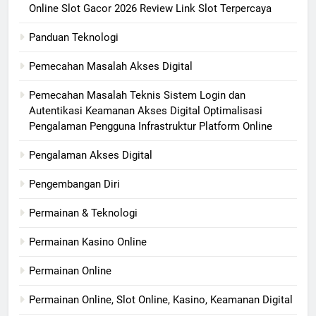
Online Slot Gacor 2026 Review Link Slot Terpercaya
Panduan Teknologi
Pemecahan Masalah Akses Digital
Pemecahan Masalah Teknis Sistem Login dan
Autentikasi Keamanan Akses Digital Optimalisasi
Pengalaman Pengguna Infrastruktur Platform Online
Pengalaman Akses Digital
Pengembangan Diri
Permainan & Teknologi
Permainan Kasino Online
Permainan Online
Permainan Online, Slot Online, Kasino, Keamanan Digital