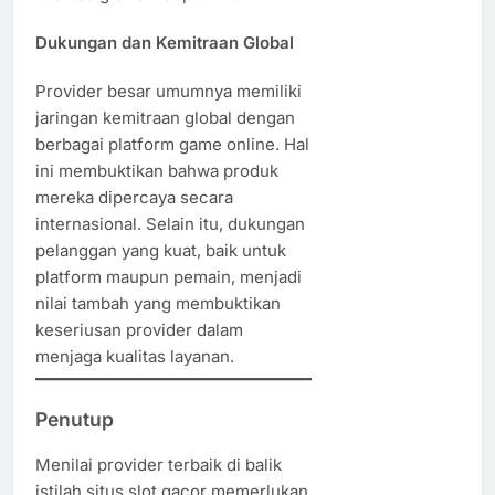
Dukungan dan Kemitraan Global
Provider besar umumnya memiliki
jaringan kemitraan global dengan
berbagai platform game online. Hal
ini membuktikan bahwa produk
mereka dipercaya secara
internasional. Selain itu, dukungan
pelanggan yang kuat, baik untuk
platform maupun pemain, menjadi
nilai tambah yang membuktikan
keseriusan provider dalam
menjaga kualitas layanan.
Penutup
Menilai provider terbaik di balik
istilah situs slot gacor memerlukan