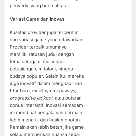
penyedia yang berkualitas.
Variasi Game dan Inovasi
Kualitas provider juga tercermin
dari variasi game yang ditawarkan.
Provider terbaik umumnya
memiliki ratusan judul dengan
tema beragam, mulai dari
petualangan, mitologi, hingga
budaya populer. Selain itu, mereka
juga inovatif dalam menghadirkan
fitur baru, misalnya
megaways
,
progressive jackpot
, atau putaran
bonus interaktif. Inovasi semacam
ini membuat pengalaman bermain
lebih menarik dan tidak monoton.
Pemain akan lebih betah jika game
selalu memberikan nuansa segar