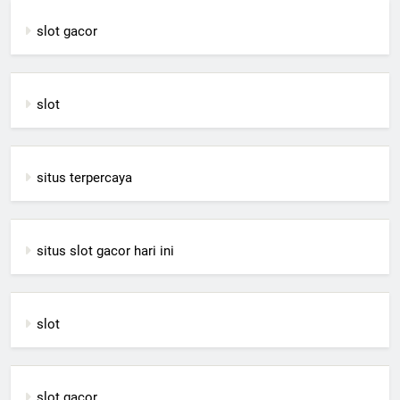
slot gacor
slot
situs terpercaya
situs slot gacor hari ini
slot
slot gacor