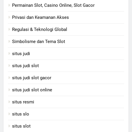
Permainan Slot, Casino Online, Slot Gacor
Privasi dan Keamanan Akses
Regulasi & Teknologi Global
Simbolisme dan Tema Slot
situs judi
situs judi slot
situs judi slot gacor
situs judi slot online
situs resmi
situs slo
situs slot