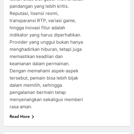
pandangan yang lebih kritis.
Reputasi, lisensi resmi,
transparansi RTP, variasi game,
hingga inovasi fitur adalah
indikator yang harus diperhatikan.
Provider yang unggul bukan hanya
menghadirkan hiburan, tetapi juga
memastikan keadilan dan
keamanan dalam permainan.
Dengan memahami aspek-aspek
tersebut, pemain bisa lebih bijak
dalam memilih, sehingga
pengalaman bermain tetap
menyenangkan sekaligus memberi
rasa aman.
Read More