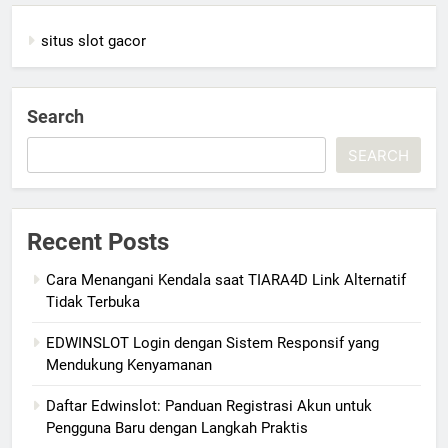
situs slot gacor
Search
SEARCH
Recent Posts
Cara Menangani Kendala saat TIARA4D Link Alternatif
Tidak Terbuka
EDWINSLOT Login dengan Sistem Responsif yang
Mendukung Kenyamanan
Daftar Edwinslot: Panduan Registrasi Akun untuk
Pengguna Baru dengan Langkah Praktis