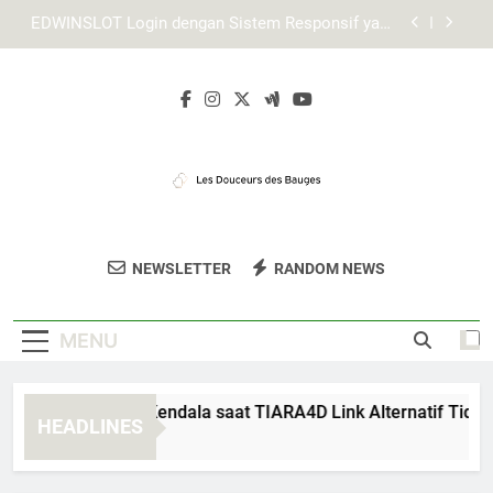
Skip
Daftar Edwinslot: Panduan Registrasi Akun untuk
to
Pengguna Baru dengan Langkah Praktis
content
Cara Akses Lebah4D Login dengan Mudah, Aman,
dan Efisien
Cara Menangani Kendala saat TIARA4D Link
Alternatif Tidak Terbuka
EDWINSLOT Login dengan Sistem Responsif yang
Mendukung Kenyamanan
Daftar Edwinslot: Panduan Registrasi Akun untuk
Pengguna Baru dengan Langkah Praktis
Les Douceurs
Nikmati Kue Dan Pastry Lezat Di Les
Cara Akses Lebah4D Login dengan Mudah, Aman,
NEWSLETTER
RANDOM NEWS
Des Bauges
dan Efisien
Douceurs Des Bauges.
MENU
ra Menangani Kendala saat TIARA4D Link Alternatif Tidak Te
HEADLINES
Weeks Ago