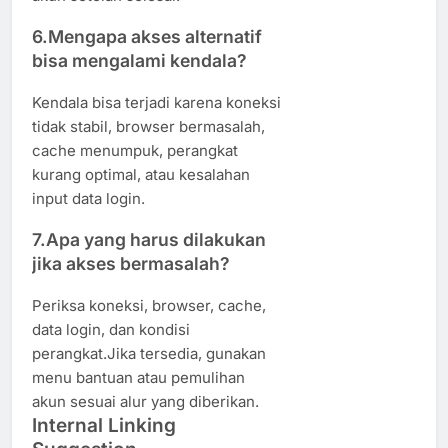
6.Mengapa akses alternatif
bisa mengalami kendala?
Kendala bisa terjadi karena koneksi
tidak stabil, browser bermasalah,
cache menumpuk, perangkat
kurang optimal, atau kesalahan
input data login.
7.Apa yang harus dilakukan
jika akses bermasalah?
Periksa koneksi, browser, cache,
data login, dan kondisi
perangkat.Jika tersedia, gunakan
menu bantuan atau pemulihan
akun sesuai alur yang diberikan.
Internal Linking