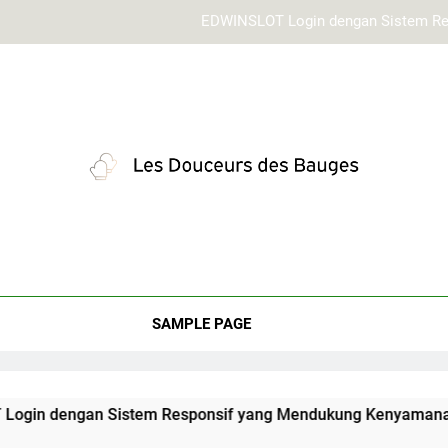
EDWINSLOT Login dengan Sistem R
Daftar Edwinslot: Panduan Registrasi Akun untuk
Cara Akses Lebah4D L
Cara Menangani Kendala saat 
EDWINSLOT Login dengan Sistem R
Daftar Edwinslot: Panduan Registrasi Akun untuk
 Douceurs Des Bauges
ue Dan Pastry Lezat Di Les Douceurs Des Bauges.
Cara Akses Lebah4D L
SAMPLE PAGE
an Sistem Responsif yang Mendukung Kenyamanan
Daf
2 Mo