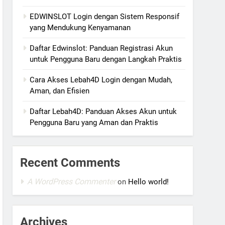
EDWINSLOT Login dengan Sistem Responsif
yang Mendukung Kenyamanan
Daftar Edwinslot: Panduan Registrasi Akun
untuk Pengguna Baru dengan Langkah Praktis
Cara Akses Lebah4D Login dengan Mudah,
Aman, dan Efisien
Daftar Lebah4D: Panduan Akses Akun untuk
Pengguna Baru yang Aman dan Praktis
Recent Comments
A WordPress Commenter
on
Hello world!
Archives