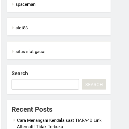
spaceman
slot88
situs slot gacor
Search
SEARCH
Recent Posts
Cara Menangani Kendala saat TIARA4D Link
Alternatif Tidak Terbuka