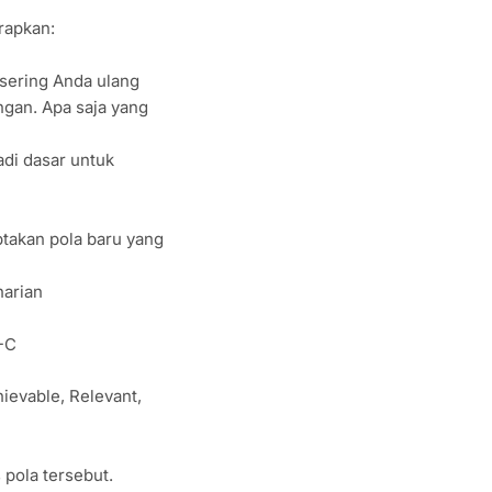
rapkan:
 sering Anda ulang
gan. Apa saja yang
jadi dasar untuk
ptakan pola baru yang
arian
-C
ievable, Relevant,
 pola tersebut.