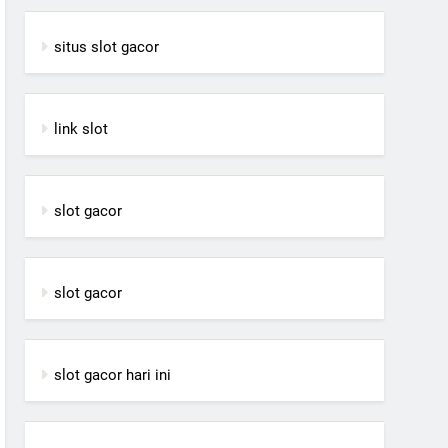
situs slot gacor
link slot
slot gacor
slot gacor
slot gacor hari ini