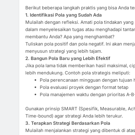
Berikut beberapa langkah praktis yang bisa Anda te
1. Identifikasi Pola yang Sudah Ada
Mulailah dengan refleksi. Amati pola tindakan yang
dalam menyelesaikan tugas atau menghadapi tantan
membantu Anda? Apa yang menghambat?
Tuliskan pola positif dan pola negatif. Ini akan men
menyusun strategi yang lebih tajam.
2. Bangun Pola Baru yang Lebih Efektif
Jika pola lama tidak memberikan hasil maksimal, ci
lebih mendukung. Contoh pola strategis meliputi:
Pola perencanaan mingguan dengan tujuan h
Pola evaluasi proyek dengan format tetap
Pola manajemen waktu dengan prioritas A-B
Gunakan prinsip SMART (Spesifik, Measurable, Ach
Time-bound) agar strategi Anda lebih terukur.
3. Terapkan Strategi Berdasarkan Pola
Mulailah menjalankan strategi yang dibentuk di atas