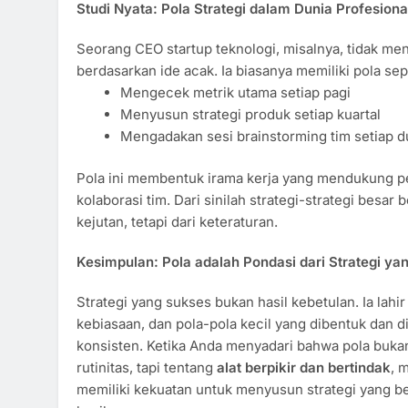
Studi Nyata: Pola Strategi dalam Dunia Profesiona
Seorang CEO startup teknologi, misalnya, tidak me
berdasarkan ide acak. Ia biasanya memiliki pola sepe
Mengecek metrik utama setiap pagi
Menyusun strategi produk setiap kuartal
Mengadakan sesi brainstorming tim setiap 
Pola ini membentuk irama kerja yang mendukung 
kolaborasi tim. Dari sinilah strategi-strategi besa
kejutan, tetapi dari keteraturan.
Kesimpulan: Pola adalah Pondasi dari Strategi ya
Strategi yang sukses bukan hasil kebetulan. Ia lahi
kebiasaan, dan pola-pola kecil yang dibentuk dan di
konsisten. Ketika Anda menyadari bahwa pola buka
rutinitas, tapi tentang
alat berpikir dan bertindak
, 
memiliki kekuatan untuk menyusun strategi yang