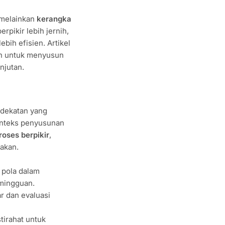
, melainkan
kerangka
pikir lebih jernih,
bih efisien. Artikel
an untuk menyusun
njutan.
ndekatan yang
onteks penyusunan
roses berpikir
,
akan.
pola dalam
mingguan.
r dan evaluasi
tirahat untuk