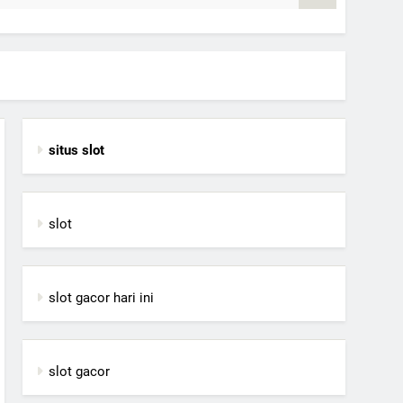
situs slot
slot
slot gacor hari ini
slot gacor