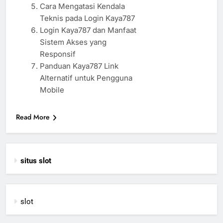
Cara Mengatasi Kendala
Teknis pada Login Kaya787
Login Kaya787 dan Manfaat
Sistem Akses yang
Responsif
Panduan Kaya787 Link
Alternatif untuk Pengguna
Mobile
Read More
situs slot
slot