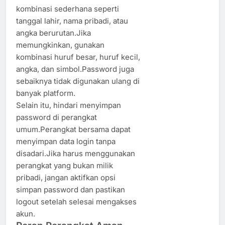
kombinasi sederhana seperti
tanggal lahir, nama pribadi, atau
angka berurutan.Jika
memungkinkan, gunakan
kombinasi huruf besar, huruf kecil,
angka, dan simbol.Password juga
sebaiknya tidak digunakan ulang di
banyak platform.
Selain itu, hindari menyimpan
password di perangkat
umum.Perangkat bersama dapat
menyimpan data login tanpa
disadari.Jika harus menggunakan
perangkat yang bukan milik
pribadi, jangan aktifkan opsi
simpan password dan pastikan
logout setelah selesai mengakses
akun.