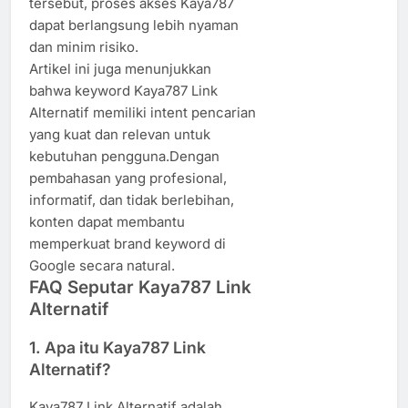
tersebut, proses akses Kaya787
dapat berlangsung lebih nyaman
dan minim risiko.
Artikel ini juga menunjukkan
bahwa keyword Kaya787 Link
Alternatif memiliki intent pencarian
yang kuat dan relevan untuk
kebutuhan pengguna.Dengan
pembahasan yang profesional,
informatif, dan tidak berlebihan,
konten dapat membantu
memperkuat brand keyword di
Google secara natural.
FAQ Seputar Kaya787 Link
Alternatif
1. Apa itu Kaya787 Link
Alternatif?
Kaya787 Link Alternatif adalah