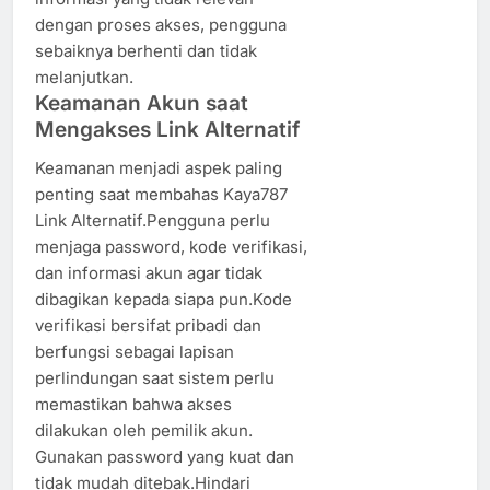
dengan proses akses, pengguna
sebaiknya berhenti dan tidak
melanjutkan.
Keamanan Akun saat
Mengakses Link Alternatif
Keamanan menjadi aspek paling
penting saat membahas Kaya787
Link Alternatif.Pengguna perlu
menjaga password, kode verifikasi,
dan informasi akun agar tidak
dibagikan kepada siapa pun.Kode
verifikasi bersifat pribadi dan
berfungsi sebagai lapisan
perlindungan saat sistem perlu
memastikan bahwa akses
dilakukan oleh pemilik akun.
Gunakan password yang kuat dan
tidak mudah ditebak.Hindari