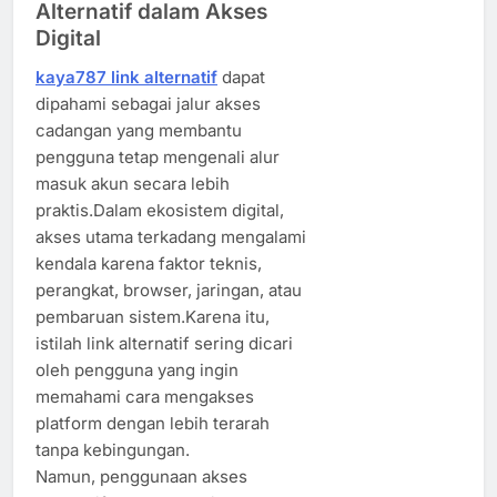
Alternatif dalam Akses
Digital
kaya787 link alternatif
dapat
dipahami sebagai jalur akses
cadangan yang membantu
pengguna tetap mengenali alur
masuk akun secara lebih
praktis.Dalam ekosistem digital,
akses utama terkadang mengalami
kendala karena faktor teknis,
perangkat, browser, jaringan, atau
pembaruan sistem.Karena itu,
istilah link alternatif sering dicari
oleh pengguna yang ingin
memahami cara mengakses
platform dengan lebih terarah
tanpa kebingungan.
Namun, penggunaan akses