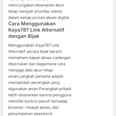
mencurigakan.Keamanan akun
tetap menjadi prioritas utama
dalam setiap proses akses digital.
Cara Menggunakan
Kaya787 Link Alternatif
dengan Bijak
Menggunakan Kaya787 Link
Alternatif secara bijak berarti
memahami kapan akses cadangan
diperlukan dan bagaimana cara
menjaga data akun tetap
aman.Langkah pertama adalah
memastikan perangkat yang
digunakan aman.Perangkat pribadi
lebih disarankan karena pengguna
memiliki kontrol penuh terhadap
browser, riwayat akses, dan
penyimpanan password.