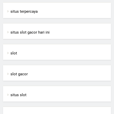
situs terpercaya
situs slot gacor hari ini
slot
slot gacor
situs slot