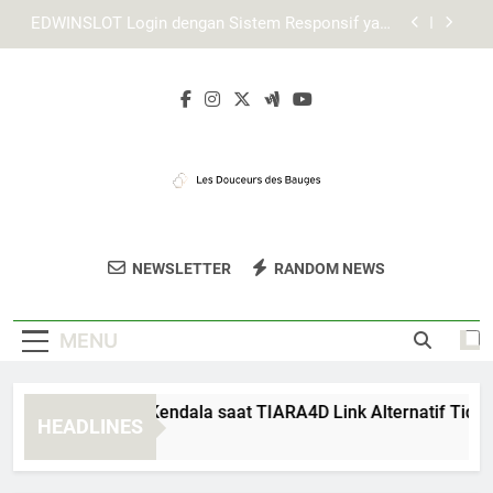
Skip
Daftar Edwinslot: Panduan Registrasi Akun untuk
to
Pengguna Baru dengan Langkah Praktis
content
Cara Akses Lebah4D Login dengan Mudah, Aman,
dan Efisien
Cara Menangani Kendala saat TIARA4D Link
Alternatif Tidak Terbuka
EDWINSLOT Login dengan Sistem Responsif yang
Mendukung Kenyamanan
Daftar Edwinslot: Panduan Registrasi Akun untuk
Pengguna Baru dengan Langkah Praktis
Les Douceurs
Nikmati Kue Dan Pastry Lezat Di Les
Cara Akses Lebah4D Login dengan Mudah, Aman,
NEWSLETTER
RANDOM NEWS
Des Bauges
dan Efisien
Douceurs Des Bauges.
MENU
ra Menangani Kendala saat TIARA4D Link Alternatif Tidak Te
HEADLINES
Weeks Ago