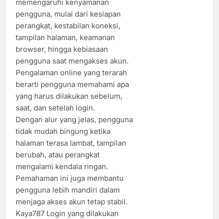
memengaruhi kenyamanan
pengguna, mulai dari kesiapan
perangkat, kestabilan koneksi,
tampilan halaman, keamanan
browser, hingga kebiasaan
pengguna saat mengakses akun.
Pengalaman online yang terarah
berarti pengguna memahami apa
yang harus dilakukan sebelum,
saat, dan setelah login.
Dengan alur yang jelas, pengguna
tidak mudah bingung ketika
halaman terasa lambat, tampilan
berubah, atau perangkat
mengalami kendala ringan.
Pemahaman ini juga membantu
pengguna lebih mandiri dalam
menjaga akses akun tetap stabil.
Kaya787 Login yang dilakukan