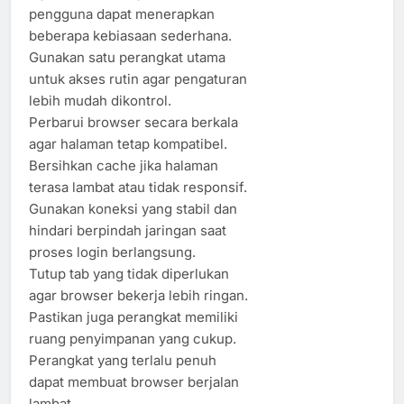
pengguna dapat menerapkan
beberapa kebiasaan sederhana.
Gunakan satu perangkat utama
untuk akses rutin agar pengaturan
lebih mudah dikontrol.
Perbarui browser secara berkala
agar halaman tetap kompatibel.
Bersihkan cache jika halaman
terasa lambat atau tidak responsif.
Gunakan koneksi yang stabil dan
hindari berpindah jaringan saat
proses login berlangsung.
Tutup tab yang tidak diperlukan
agar browser bekerja lebih ringan.
Pastikan juga perangkat memiliki
ruang penyimpanan yang cukup.
Perangkat yang terlalu penuh
dapat membuat browser berjalan
lambat.