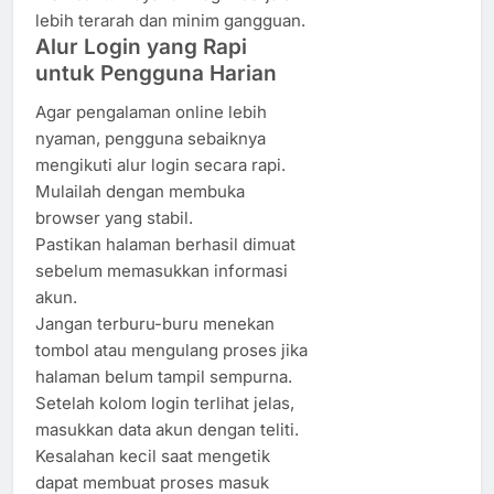
lebih terarah dan minim gangguan.
Alur Login yang Rapi
untuk Pengguna Harian
Agar pengalaman online lebih
nyaman, pengguna sebaiknya
mengikuti alur login secara rapi.
Mulailah dengan membuka
browser yang stabil.
Pastikan halaman berhasil dimuat
sebelum memasukkan informasi
akun.
Jangan terburu-buru menekan
tombol atau mengulang proses jika
halaman belum tampil sempurna.
Setelah kolom login terlihat jelas,
masukkan data akun dengan teliti.
Kesalahan kecil saat mengetik
dapat membuat proses masuk