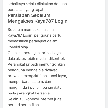
sebaiknya selalu dilakukan dengan
persiapan yang tepat.
Persiapan Sebelum
Mengakses Kaya787 Login
Sebelum membuka halaman
Kaya787 Login, pengguna perlu
memastikan perangkat dalam
kondisi siap.
Gunakan perangkat pribadi agar
data akses lebih mudah dikontrol.
Perangkat pribadi memungkinkan
pengguna mengelola riwayat
browser, mengaktifkan kunci layar,
memperbarui sistem, dan
menghindari penyimpanan data
pada perangkat bersama.
Selain itu, koneksi internet juga
perlu diperhatikan.