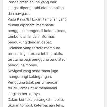
Pengalaman online yang baik
sangat dipengaruhi oleh tampilan
dan navigasi.
Pada Kaya787 Login, tampilan yang
mudah dipahami membantu
pengguna mengenali kolom akses,
tombol utama, dan informasi
pendukung dengan cepat.
Halaman yang tertata membuat
proses login terasa lebih praktis,
terutama bagi pengguna baru atau
pengguna mobile.
Navigasi yang sederhana juga
mengurangi kebingungan.
Pengguna tidak perlu mencari
terlalu lama untuk memahami
langkah berikutnya.
Dalam konteks perangkat mobile,
ukuran tombol, keterbacaan teks,