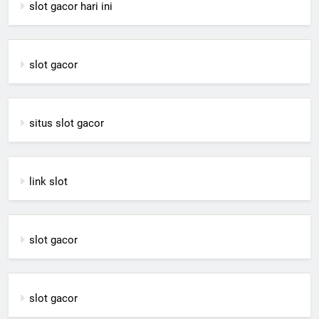
slot gacor hari ini
slot gacor
situs slot gacor
link slot
slot gacor
slot gacor