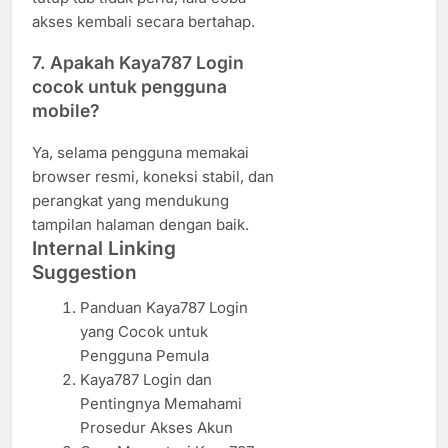
akses kembali secara bertahap.
7. Apakah Kaya787 Login
cocok untuk pengguna
mobile?
Ya, selama pengguna memakai
browser resmi, koneksi stabil, dan
perangkat yang mendukung
tampilan halaman dengan baik.
Internal Linking
Suggestion
Panduan Kaya787 Login
yang Cocok untuk
Pengguna Pemula
Kaya787 Login dan
Pentingnya Memahami
Prosedur Akses Akun