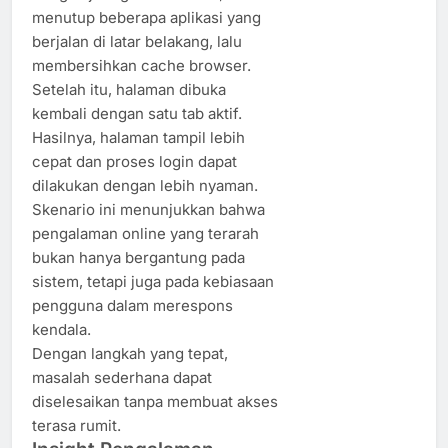
menutup beberapa aplikasi yang
berjalan di latar belakang, lalu
membersihkan cache browser.
Setelah itu, halaman dibuka
kembali dengan satu tab aktif.
Hasilnya, halaman tampil lebih
cepat dan proses login dapat
dilakukan dengan lebih nyaman.
Skenario ini menunjukkan bahwa
pengalaman online yang terarah
bukan hanya bergantung pada
sistem, tetapi juga pada kebiasaan
pengguna dalam merespons
kendala.
Dengan langkah yang tepat,
masalah sederhana dapat
diselesaikan tanpa membuat akses
terasa rumit.