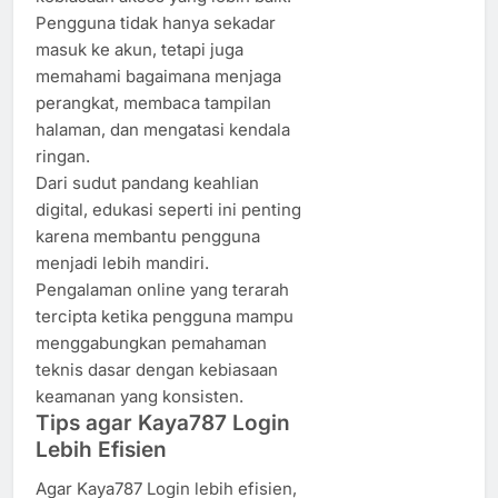
Pengguna tidak hanya sekadar
masuk ke akun, tetapi juga
memahami bagaimana menjaga
perangkat, membaca tampilan
halaman, dan mengatasi kendala
ringan.
Dari sudut pandang keahlian
digital, edukasi seperti ini penting
karena membantu pengguna
menjadi lebih mandiri.
Pengalaman online yang terarah
tercipta ketika pengguna mampu
menggabungkan pemahaman
teknis dasar dengan kebiasaan
keamanan yang konsisten.
Tips agar Kaya787 Login
Lebih Efisien
Agar Kaya787 Login lebih efisien,