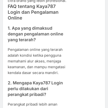
citra brand yang lebih profesional.
FAQ tentang Kaya787
Login dan Pengalaman
Online
1. Apa yang dimaksud
dengan pengalaman online
yang terarah?
Pengalaman online yang terarah
adalah kondisi ketika pengguna
memahami alur akses, menjaga
keamanan, dan mampu mengatasi
kendala dasar secara mandiri.
2. Mengapa Kaya787 Login
perlu dilakukan dari
perangkat pribadi?
Perangkat pribadi lebih aman