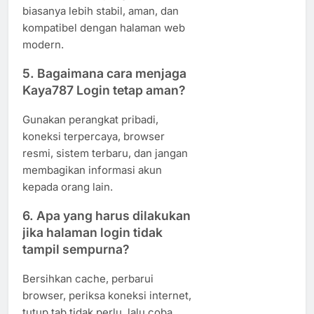
biasanya lebih stabil, aman, dan
kompatibel dengan halaman web
modern.
5. Bagaimana cara menjaga
Kaya787 Login tetap aman?
Gunakan perangkat pribadi,
koneksi terpercaya, browser
resmi, sistem terbaru, dan jangan
membagikan informasi akun
kepada orang lain.
6. Apa yang harus dilakukan
jika halaman login tidak
tampil sempurna?
Bersihkan cache, perbarui
browser, periksa koneksi internet,
tutup tab tidak perlu, lalu coba