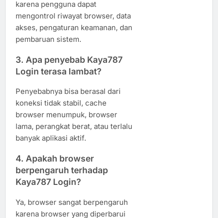
karena pengguna dapat
mengontrol riwayat browser, data
akses, pengaturan keamanan, dan
pembaruan sistem.
3. Apa penyebab Kaya787
Login terasa lambat?
Penyebabnya bisa berasal dari
koneksi tidak stabil, cache
browser menumpuk, browser
lama, perangkat berat, atau terlalu
banyak aplikasi aktif.
4. Apakah browser
berpengaruh terhadap
Kaya787 Login?
Ya, browser sangat berpengaruh
karena browser yang diperbarui