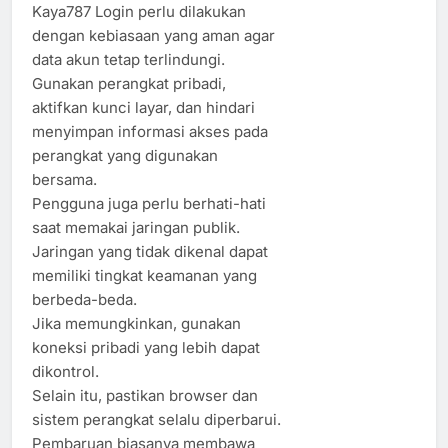
Kaya787 Login perlu dilakukan
dengan kebiasaan yang aman agar
data akun tetap terlindungi.
Gunakan perangkat pribadi,
aktifkan kunci layar, dan hindari
menyimpan informasi akses pada
perangkat yang digunakan
bersama.
Pengguna juga perlu berhati-hati
saat memakai jaringan publik.
Jaringan yang tidak dikenal dapat
memiliki tingkat keamanan yang
berbeda-beda.
Jika memungkinkan, gunakan
koneksi pribadi yang lebih dapat
dikontrol.
Selain itu, pastikan browser dan
sistem perangkat selalu diperbarui.
Pembaruan biasanya membawa