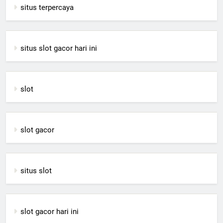
situs terpercaya
situs slot gacor hari ini
slot
slot gacor
situs slot
slot gacor hari ini