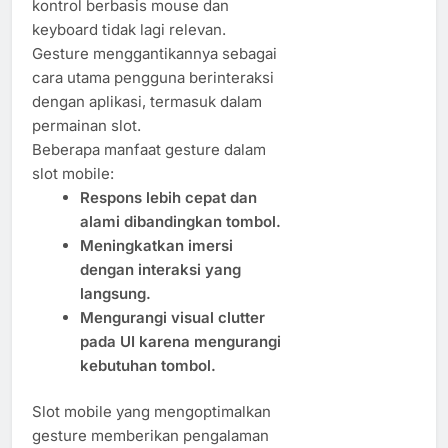
kontrol berbasis mouse dan
keyboard tidak lagi relevan.
Gesture menggantikannya sebagai
cara utama pengguna berinteraksi
dengan aplikasi, termasuk dalam
permainan slot.
Beberapa manfaat gesture dalam
slot mobile:
Respons lebih cepat dan
alami dibandingkan tombol.
Meningkatkan imersi
dengan interaksi yang
langsung.
Mengurangi visual clutter
pada UI karena mengurangi
kebutuhan tombol.
Slot mobile yang mengoptimalkan
gesture memberikan pengalaman