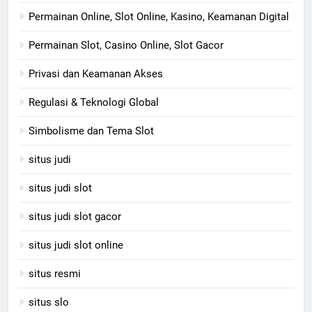
Permainan Online, Slot Online, Kasino, Keamanan Digital
Permainan Slot, Casino Online, Slot Gacor
Privasi dan Keamanan Akses
Regulasi & Teknologi Global
Simbolisme dan Tema Slot
situs judi
situs judi slot
situs judi slot gacor
situs judi slot online
situs resmi
situs slo