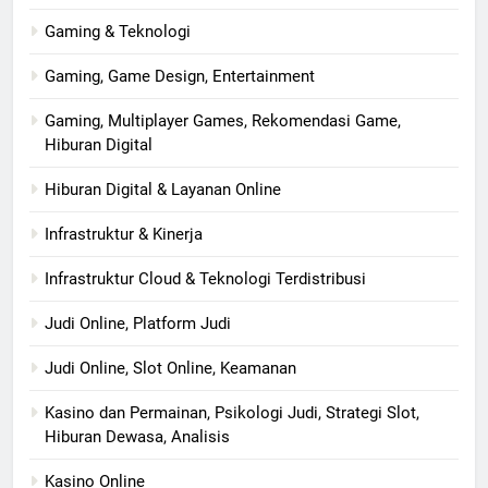
Gaming & Teknologi
Gaming, Game Design, Entertainment
Gaming, Multiplayer Games, Rekomendasi Game,
Hiburan Digital
Hiburan Digital & Layanan Online
Infrastruktur & Kinerja
Infrastruktur Cloud & Teknologi Terdistribusi
Judi Online, Platform Judi
Judi Online, Slot Online, Keamanan
Kasino dan Permainan, Psikologi Judi, Strategi Slot,
Hiburan Dewasa, Analisis
Kasino Online