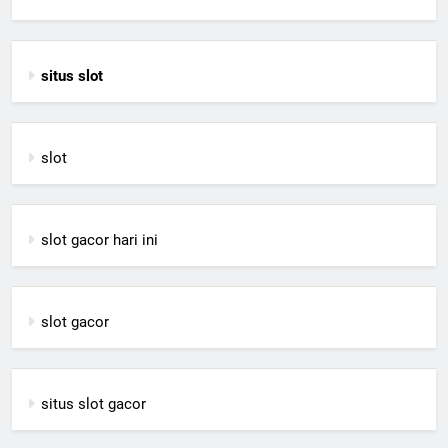
situs slot
slot
slot gacor hari ini
slot gacor
situs slot gacor