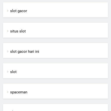
slot gacor
situs slot
slot gacor hari ini
slot
spaceman