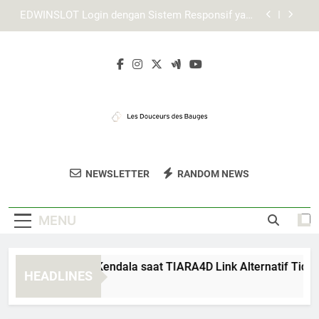
Skip
Daftar Edwinslot: Panduan Registrasi Akun untuk
to
Pengguna Baru dengan Langkah Praktis
content
Cara Akses Lebah4D Login dengan Mudah, Aman,
dan Efisien
Cara Menangani Kendala saat TIARA4D Link
Alternatif Tidak Terbuka
EDWINSLOT Login dengan Sistem Responsif yang
Mendukung Kenyamanan
Daftar Edwinslot: Panduan Registrasi Akun untuk
Pengguna Baru dengan Langkah Praktis
Les Douceurs
Nikmati Kue Dan Pastry Lezat Di Les
Cara Akses Lebah4D Login dengan Mudah, Aman,
NEWSLETTER
RANDOM NEWS
Des Bauges
dan Efisien
Douceurs Des Bauges.
MENU
ra Menangani Kendala saat TIARA4D Link Alternatif Tidak Te
HEADLINES
Weeks Ago