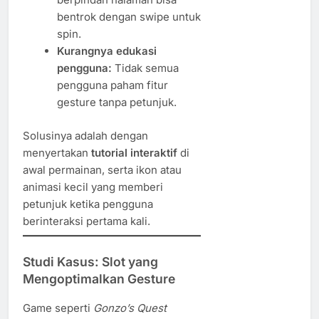
bentrok dengan swipe untuk
spin.
Kurangnya edukasi
pengguna:
Tidak semua
pengguna paham fitur
gesture tanpa petunjuk.
Solusinya adalah dengan
menyertakan
tutorial interaktif
di
awal permainan, serta ikon atau
animasi kecil yang memberi
petunjuk ketika pengguna
berinteraksi pertama kali.
Studi Kasus: Slot yang
Mengoptimalkan Gesture
Game seperti
Gonzo’s Quest