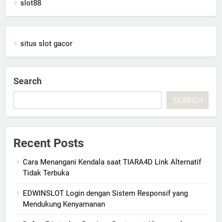
slot88
situs slot gacor
Search
SEARCH
Recent Posts
Cara Menangani Kendala saat TIARA4D Link Alternatif
Tidak Terbuka
EDWINSLOT Login dengan Sistem Responsif yang
Mendukung Kenyamanan