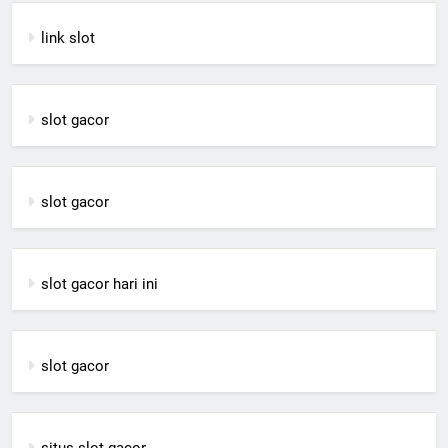
link slot
slot gacor
slot gacor
slot gacor hari ini
slot gacor
situs slot gacor