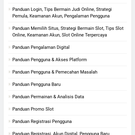
Panduan Login, Tips Bermain Judi Online, Strategi
Pemula, Keamanan Akun, Pengalaman Pengguna
Panduan Memilih Situs, Strategi Bermain Slot, Tips Slot
Online, Keamanan Akun, Slot Online Terpercaya
Panduan Pengalaman Digital
Panduan Pengguna & Akses Platform
Panduan Pengguna & Pemecahan Masalah
Panduan Pengguna Baru
Panduan Permainan & Analisis Data
Panduan Promo Slot
Panduan Registrasi Pengguna
Panduan Registrasi, Akun Digital, Pengguna Baru