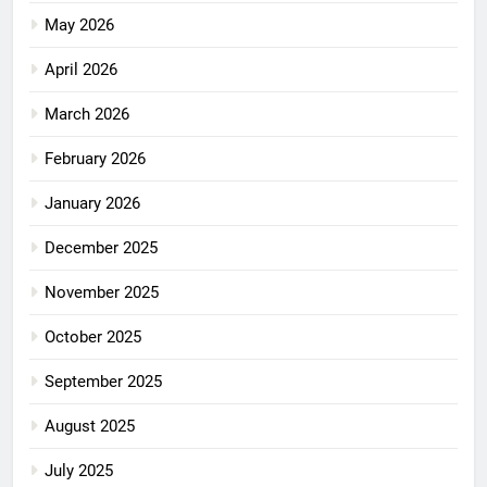
May 2026
April 2026
March 2026
February 2026
January 2026
December 2025
November 2025
October 2025
September 2025
August 2025
July 2025