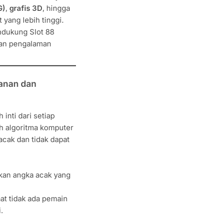
G)
,
grafis 3D
, hingga
yang lebih tinggi.
ndukung Slot 88
kan pengalaman
anan dan
 inti dari setiap
ah algoritma komputer
acak dan tidak dapat
lkan angka acak yang
at tidak ada pemain
.