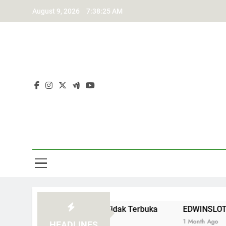
Skip
August 9, 2026
7:38:26 AM
to
content
Les
Nikmati K
 Link Alternatif Tidak Terbuka
EDWINSLOT Login deng
1 Month Ago
HEADLINES