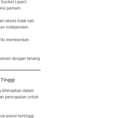
 Socket Layer)
aksi pemain.
ri akses tidak sah.
dan independen
(2FA) memberikan
mainan dengan tenang
 Tinggi
g diterapkan dalam
dan pencapaian untuk
k posisi tertinggi