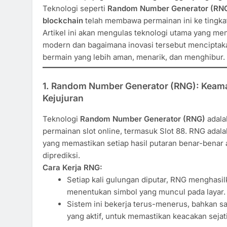
Teknologi seperti
Random Number Generator (RN
blockchain
telah membawa permainan ini ke tingkat 
Artikel ini akan mengulas teknologi utama yang me
modern dan bagaimana inovasi tersebut mencipta
bermain yang lebih aman, menarik, dan menghibur.
1.
Random Number Generator (RNG): Keam
Kejujuran
Teknologi
Random Number Generator (RNG)
adalah
permainan slot online, termasuk Slot 88. RNG adal
yang memastikan setiap hasil putaran benar-benar 
diprediksi.
Cara Kerja RNG:
Setiap kali gulungan diputar, RNG menghasi
menentukan simbol yang muncul pada layar.
Sistem ini bekerja terus-menerus, bahkan sa
yang aktif, untuk memastikan keacakan sejati