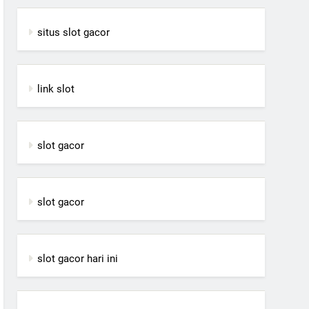
situs slot gacor
link slot
slot gacor
slot gacor
slot gacor hari ini