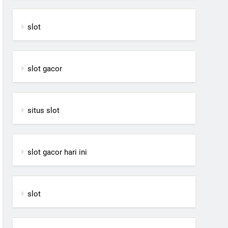
slot
slot gacor
situs slot
slot gacor hari ini
slot