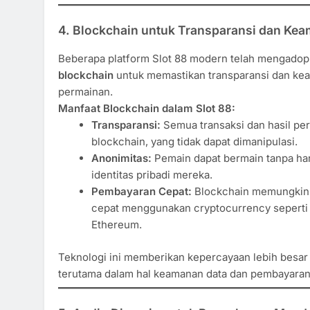
4.
Blockchain untuk Transparansi dan Ke
Beberapa platform Slot 88 modern telah mengadops
blockchain
untuk memastikan transparansi dan ke
permainan.
Manfaat Blockchain dalam Slot 88:
Transparansi:
Semua transaksi dan hasil per
blockchain, yang tidak dapat dimanipulasi.
Anonimitas:
Pemain dapat bermain tanpa h
identitas pribadi mereka.
Pembayaran Cepat:
Blockchain memungkinka
cepat menggunakan cryptocurrency seperti 
Ethereum.
Teknologi ini memberikan kepercayaan lebih besar
terutama dalam hal keamanan data dan pembayaran