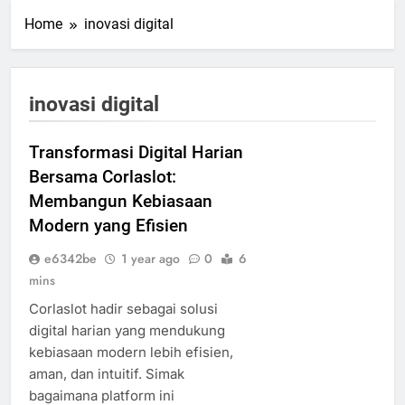
Home
inovasi digital
inovasi digital
Transformasi Digital Harian
Bersama Corlaslot:
Membangun Kebiasaan
Modern yang Efisien
e6342be
1 year ago
0
6
mins
Corlaslot hadir sebagai solusi
digital harian yang mendukung
kebiasaan modern lebih efisien,
aman, dan intuitif. Simak
bagaimana platform ini