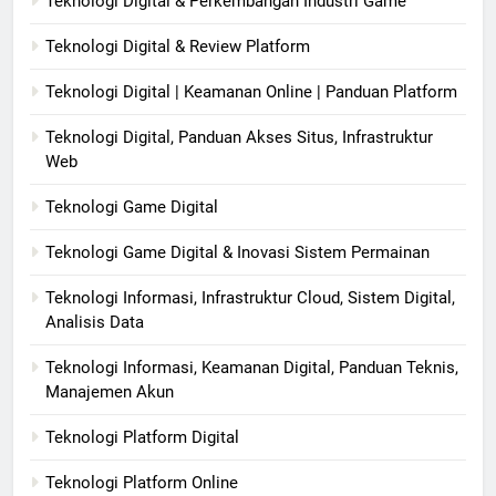
Teknologi Digital & Perkembangan Industri Game
Teknologi Digital & Review Platform
Teknologi Digital | Keamanan Online | Panduan Platform
Teknologi Digital, Panduan Akses Situs, Infrastruktur
Web
Teknologi Game Digital
Teknologi Game Digital & Inovasi Sistem Permainan
Teknologi Informasi, Infrastruktur Cloud, Sistem Digital,
Analisis Data
Teknologi Informasi, Keamanan Digital, Panduan Teknis,
Manajemen Akun
Teknologi Platform Digital
Teknologi Platform Online