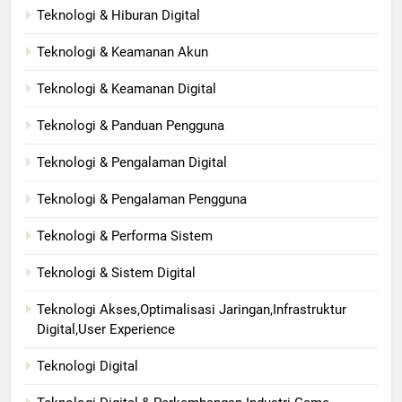
Teknologi & Hiburan Digital
Teknologi & Keamanan Akun
Teknologi & Keamanan Digital
Teknologi & Panduan Pengguna
Teknologi & Pengalaman Digital
Teknologi & Pengalaman Pengguna
Teknologi & Performa Sistem
Teknologi & Sistem Digital
Teknologi Akses,Optimalisasi Jaringan,Infrastruktur
Digital,User Experience
Teknologi Digital