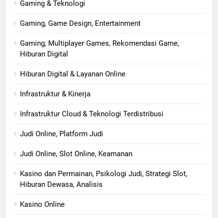
Gaming & Teknologi
Gaming, Game Design, Entertainment
Gaming, Multiplayer Games, Rekomendasi Game,
Hiburan Digital
Hiburan Digital & Layanan Online
Infrastruktur & Kinerja
Infrastruktur Cloud & Teknologi Terdistribusi
Judi Online, Platform Judi
Judi Online, Slot Online, Keamanan
Kasino dan Permainan, Psikologi Judi, Strategi Slot,
Hiburan Dewasa, Analisis
Kasino Online