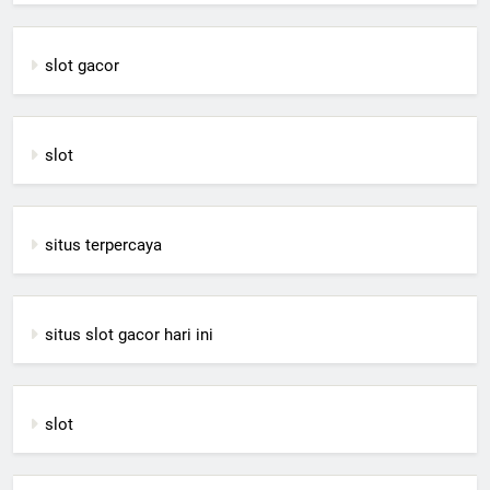
slot gacor
slot
situs terpercaya
situs slot gacor hari ini
slot