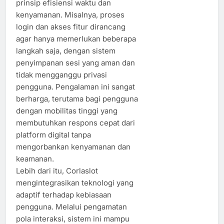
prinsip efisiensi waktu dan
kenyamanan. Misalnya, proses
login dan akses fitur dirancang
agar hanya memerlukan beberapa
langkah saja, dengan sistem
penyimpanan sesi yang aman dan
tidak mengganggu privasi
pengguna. Pengalaman ini sangat
berharga, terutama bagi pengguna
dengan mobilitas tinggi yang
membutuhkan respons cepat dari
platform digital tanpa
mengorbankan kenyamanan dan
keamanan.
Lebih dari itu, Corlaslot
mengintegrasikan teknologi yang
adaptif terhadap kebiasaan
pengguna. Melalui pengamatan
pola interaksi, sistem ini mampu