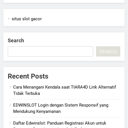
situs slot gacor
Search
SEARCH
Recent Posts
Cara Menangani Kendala saat TIARA4D Link Alternatif
Tidak Terbuka
EDWINSLOT Login dengan Sistem Responsif yang
Mendukung Kenyamanan
Daftar Edwinslot: Panduan Registrasi Akun untuk