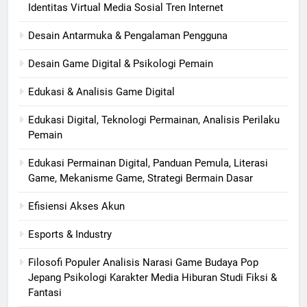
Identitas Virtual Media Sosial Tren Internet
Desain Antarmuka & Pengalaman Pengguna
Desain Game Digital & Psikologi Pemain
Edukasi & Analisis Game Digital
Edukasi Digital, Teknologi Permainan, Analisis Perilaku
Pemain
Edukasi Permainan Digital, Panduan Pemula, Literasi
Game, Mekanisme Game, Strategi Bermain Dasar
Efisiensi Akses Akun
Esports & Industry
Filosofi Populer Analisis Narasi Game Budaya Pop
Jepang Psikologi Karakter Media Hiburan Studi Fiksi &
Fantasi