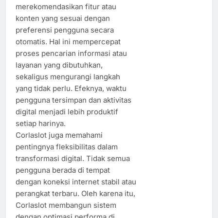
merekomendasikan fitur atau
konten yang sesuai dengan
preferensi pengguna secara
otomatis. Hal ini mempercepat
proses pencarian informasi atau
layanan yang dibutuhkan,
sekaligus mengurangi langkah
yang tidak perlu. Efeknya, waktu
pengguna tersimpan dan aktivitas
digital menjadi lebih produktif
setiap harinya.
Corlaslot juga memahami
pentingnya fleksibilitas dalam
transformasi digital. Tidak semua
pengguna berada di tempat
dengan koneksi internet stabil atau
perangkat terbaru. Oleh karena itu,
Corlaslot membangun sistem
dengan optimasi performa di