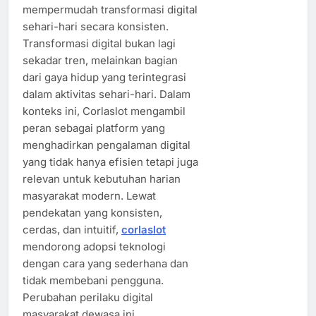
mempermudah transformasi digital
sehari-hari secara konsisten.
Transformasi digital bukan lagi
sekadar tren, melainkan bagian
dari gaya hidup yang terintegrasi
dalam aktivitas sehari-hari. Dalam
konteks ini, Corlaslot mengambil
peran sebagai platform yang
menghadirkan pengalaman digital
yang tidak hanya efisien tetapi juga
relevan untuk kebutuhan harian
masyarakat modern. Lewat
pendekatan yang konsisten,
cerdas, dan intuitif,
corlaslot
mendorong adopsi teknologi
dengan cara yang sederhana dan
tidak membebani pengguna.
Perubahan perilaku digital
masyarakat dewasa ini