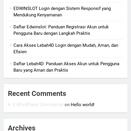
EDWINSLOT Login dengan Sistem Responsif yang
Mendukung Kenyamanan
Daftar Edwinslot: Panduan Registrasi Akun untuk
Pengguna Baru dengan Langkah Praktis
Cara Akses Lebah4D Login dengan Mudah, Aman, dan
Efisien
Daftar Lebah4D: Panduan Akses Akun untuk Pengguna
Baru yang Aman dan Praktis
Recent Comments
A WordPress Commenter
on
Hello world!
Archives