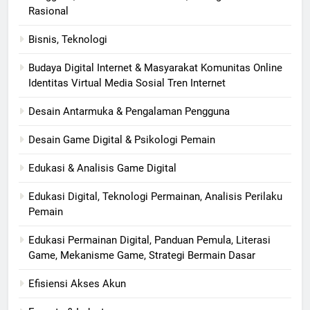
Rasional
Bisnis, Teknologi
Budaya Digital Internet & Masyarakat Komunitas Online
Identitas Virtual Media Sosial Tren Internet
Desain Antarmuka & Pengalaman Pengguna
Desain Game Digital & Psikologi Pemain
Edukasi & Analisis Game Digital
Edukasi Digital, Teknologi Permainan, Analisis Perilaku
Pemain
Edukasi Permainan Digital, Panduan Pemula, Literasi
Game, Mekanisme Game, Strategi Bermain Dasar
Efisiensi Akses Akun