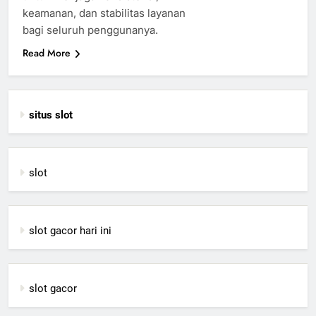
keamanan, dan stabilitas layanan
bagi seluruh penggunanya.
Read More
situs slot
slot
slot gacor hari ini
slot gacor