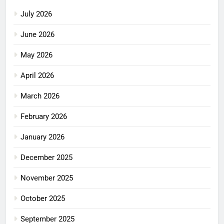
July 2026
June 2026
May 2026
April 2026
March 2026
February 2026
January 2026
December 2025
November 2025
October 2025
September 2025