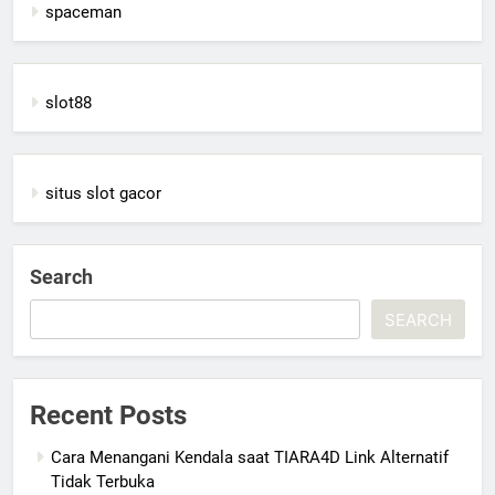
spaceman
slot88
situs slot gacor
Search
SEARCH
Recent Posts
Cara Menangani Kendala saat TIARA4D Link Alternatif
Tidak Terbuka