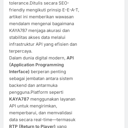
tolerance.Ditulis secara SEO-
friendly mengikuti prinsip E-E-A-T,
artikel ini memberikan wawasan
mendalam mengenai bagaimana
KAYA787 menjaga akurasi dan
stabilitas akses data melalui
infrastruktur API yang efisien dan
terpercaya.
Dalam dunia digital modern,
API
(Application Programming
Interface)
berperan penting
sebagai jembatan antara sistem
backend dan antarmuka
pengguna.Platform seperti
KAYA787
menggunakan layanan
API untuk mengirimkan,
memperbarui, dan memvalidasi
data secara real-time—termasuk
RTP (Return to Player)
yang