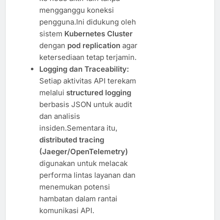
mengganggu koneksi
pengguna.Ini didukung oleh
sistem
Kubernetes Cluster
dengan
pod replication
agar
ketersediaan tetap terjamin.
Logging dan Traceability:
Setiap aktivitas API terekam
melalui
structured logging
berbasis JSON untuk audit
dan analisis
insiden.Sementara itu,
distributed tracing
(Jaeger/OpenTelemetry)
digunakan untuk melacak
performa lintas layanan dan
menemukan potensi
hambatan dalam rantai
komunikasi API.