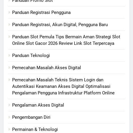
Panduan Promo Slot
Panduan Registrasi Pengguna
Panduan Registrasi, Akun Digital, Pengguna Baru
Panduan Slot Pemula Tips Bermain Aman Strategi Slot
Online Slot Gacor 2026 Review Link Slot Terpercaya
Panduan Teknologi
Pemecahan Masalah Akses Digital
Pemecahan Masalah Teknis Sistem Login dan
Autentikasi Keamanan Akses Digital Optimalisasi
Pengalaman Pengguna Infrastruktur Platform Online
Pengalaman Akses Digital
Pengembangan Diri
Permainan & Teknologi