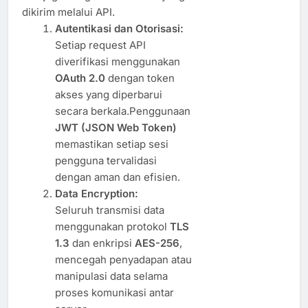
dikirim melalui API.
Autentikasi dan Otorisasi:
Setiap request API
diverifikasi menggunakan
OAuth 2.0
dengan token
akses yang diperbarui
secara berkala.Penggunaan
JWT (JSON Web Token)
memastikan setiap sesi
pengguna tervalidasi
dengan aman dan efisien.
Data Encryption:
Seluruh transmisi data
menggunakan protokol
TLS
1.3
dan enkripsi
AES-256
,
mencegah penyadapan atau
manipulasi data selama
proses komunikasi antar