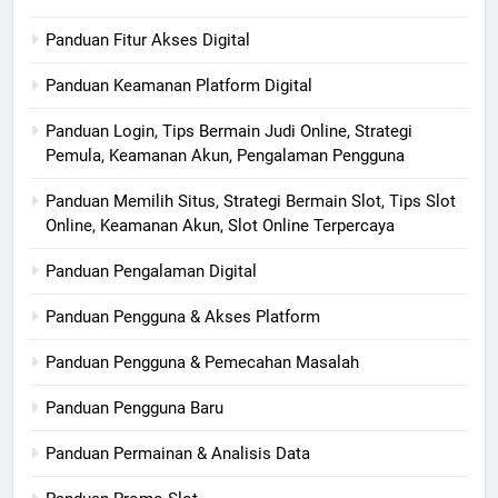
Panduan Fitur Akses Digital
Panduan Keamanan Platform Digital
Panduan Login, Tips Bermain Judi Online, Strategi
Pemula, Keamanan Akun, Pengalaman Pengguna
Panduan Memilih Situs, Strategi Bermain Slot, Tips Slot
Online, Keamanan Akun, Slot Online Terpercaya
Panduan Pengalaman Digital
Panduan Pengguna & Akses Platform
Panduan Pengguna & Pemecahan Masalah
Panduan Pengguna Baru
Panduan Permainan & Analisis Data