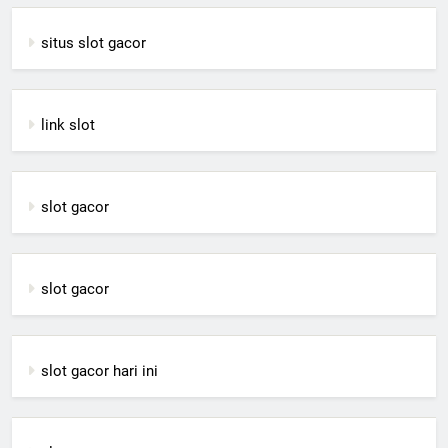
situs slot gacor
link slot
slot gacor
slot gacor
slot gacor hari ini