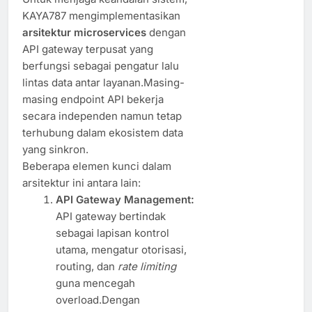
KAYA787 mengimplementasikan
arsitektur microservices
dengan
API gateway terpusat yang
berfungsi sebagai pengatur lalu
lintas data antar layanan.Masing-
masing endpoint API bekerja
secara independen namun tetap
terhubung dalam ekosistem data
yang sinkron.
Beberapa elemen kunci dalam
arsitektur ini antara lain:
API Gateway Management:
API gateway bertindak
sebagai lapisan kontrol
utama, mengatur otorisasi,
routing, dan
rate limiting
guna mencegah
overload.Dengan