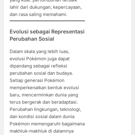
lahir dari dukungan, kepercayaan,
dan rasa saling memahami.
Evolusi sebagai Representasi
Perubahan Sosial
Dalam skala yang lebih luas,
evolusi Pokémon juga dapat
dipandang sebagai refleksi
perubahan sosial dan budaya.
Setiap generasi Pokémon
memperkenalkan bentuk evolusi
baru, mencerminkan dunia yang
terus bergerak dan beradaptasi.
Perubahan lingkungan, teknologi,
dan kondisi sosial dalam dunia
Pokémon memengaruhi bagaimana
makhluk-makhluk di dalamnya