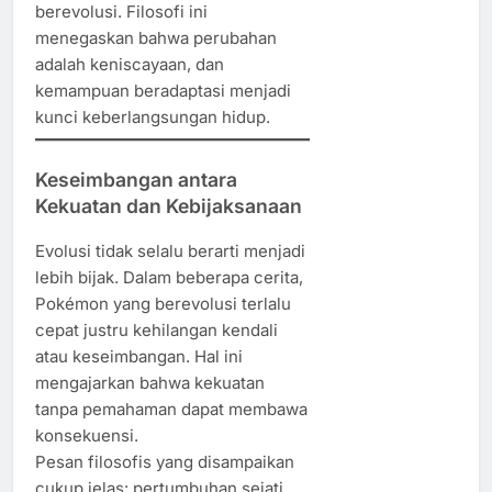
berevolusi. Filosofi ini
menegaskan bahwa perubahan
adalah keniscayaan, dan
kemampuan beradaptasi menjadi
kunci keberlangsungan hidup.
Keseimbangan antara
Kekuatan dan Kebijaksanaan
Evolusi tidak selalu berarti menjadi
lebih bijak. Dalam beberapa cerita,
Pokémon yang berevolusi terlalu
cepat justru kehilangan kendali
atau keseimbangan. Hal ini
mengajarkan bahwa kekuatan
tanpa pemahaman dapat membawa
konsekuensi.
Pesan filosofis yang disampaikan
cukup jelas: pertumbuhan sejati