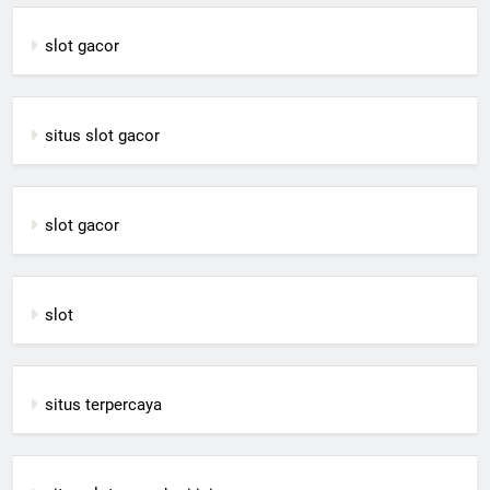
slot gacor
situs slot gacor
slot gacor
slot
situs terpercaya