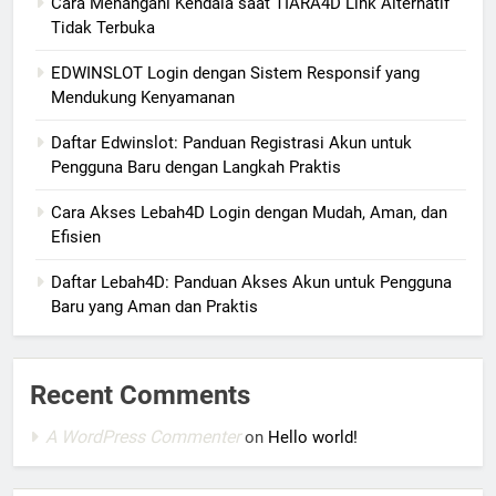
Cara Menangani Kendala saat TIARA4D Link Alternatif
Tidak Terbuka
EDWINSLOT Login dengan Sistem Responsif yang
Mendukung Kenyamanan
Daftar Edwinslot: Panduan Registrasi Akun untuk
Pengguna Baru dengan Langkah Praktis
Cara Akses Lebah4D Login dengan Mudah, Aman, dan
Efisien
Daftar Lebah4D: Panduan Akses Akun untuk Pengguna
Baru yang Aman dan Praktis
Recent Comments
A WordPress Commenter
on
Hello world!