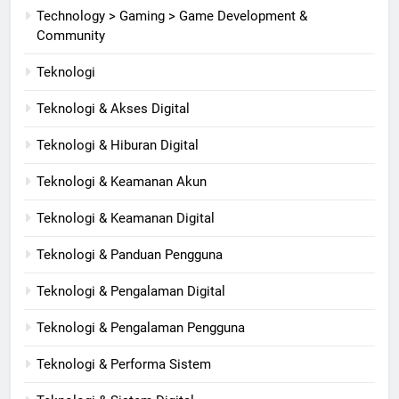
Technology > Gaming > Game Development &
Community
Teknologi
Teknologi & Akses Digital
Teknologi & Hiburan Digital
Teknologi & Keamanan Akun
Teknologi & Keamanan Digital
Teknologi & Panduan Pengguna
Teknologi & Pengalaman Digital
Teknologi & Pengalaman Pengguna
Teknologi & Performa Sistem