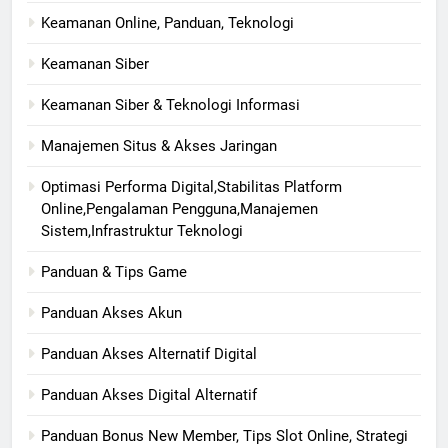
Keamanan Online, Panduan, Teknologi
Keamanan Siber
Keamanan Siber & Teknologi Informasi
Manajemen Situs & Akses Jaringan
Optimasi Performa Digital,Stabilitas Platform
Online,Pengalaman Pengguna,Manajemen
Sistem,Infrastruktur Teknologi
Panduan & Tips Game
Panduan Akses Akun
Panduan Akses Alternatif Digital
Panduan Akses Digital Alternatif
Panduan Bonus New Member, Tips Slot Online, Strategi