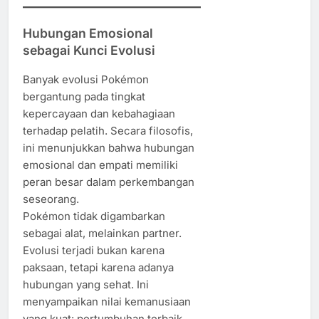
Hubungan Emosional
sebagai Kunci Evolusi
Banyak evolusi Pokémon
bergantung pada tingkat
kepercayaan dan kebahagiaan
terhadap pelatih. Secara filosofis,
ini menunjukkan bahwa hubungan
emosional dan empati memiliki
peran besar dalam perkembangan
seseorang.
Pokémon tidak digambarkan
sebagai alat, melainkan partner.
Evolusi terjadi bukan karena
paksaan, tetapi karena adanya
hubungan yang sehat. Ini
menyampaikan nilai kemanusiaan
yang kuat: pertumbuhan terbaik