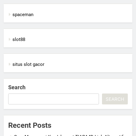
spaceman
slot88
situs slot gacor
Search
SEARCH
Recent Posts