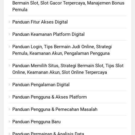
Bermain Slot, Slot Gacor Terpercaya, Manajemen Bonus
Pemula
Panduan Fitur Akses Digital
Panduan Keamanan Platform Digital
Panduan Login, Tips Bermain Judi Online, Strategi
Pemula, Keamanan Akun, Pengalaman Pengguna
Panduan Memilih Situs, Strategi Bermain Slot, Tips Slot
Online, Keamanan Akun, Slot Online Terpercaya
Panduan Pengalaman Digital
Panduan Pengguna & Akses Platform
Panduan Pengguna & Pemecahan Masalah
Panduan Pengguna Baru
Panduan Permainan & Analisis Data