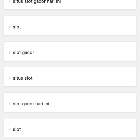
situs slot gacor hari ini
slot
slot gacor
situs slot
slot gacor hari ini
slot