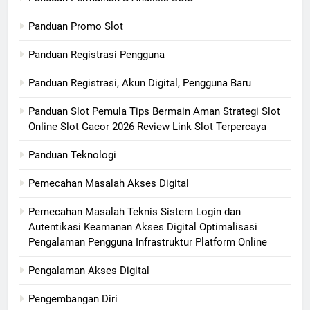
Panduan Promo Slot
Panduan Registrasi Pengguna
Panduan Registrasi, Akun Digital, Pengguna Baru
Panduan Slot Pemula Tips Bermain Aman Strategi Slot
Online Slot Gacor 2026 Review Link Slot Terpercaya
Panduan Teknologi
Pemecahan Masalah Akses Digital
Pemecahan Masalah Teknis Sistem Login dan
Autentikasi Keamanan Akses Digital Optimalisasi
Pengalaman Pengguna Infrastruktur Platform Online
Pengalaman Akses Digital
Pengembangan Diri