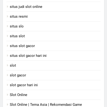
situs judi slot online
situs resmi
situs slo
situs slot
situs slot gacor
situs slot gacor hari ini
slot
slot gacor
slot gacor hari ini
Slot Online
Slot Online | Tema Asia | Rekomendasi Game