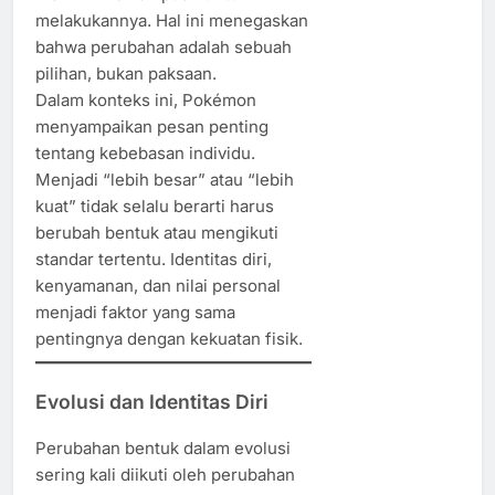
melakukannya. Hal ini menegaskan
bahwa perubahan adalah sebuah
pilihan, bukan paksaan.
Dalam konteks ini, Pokémon
menyampaikan pesan penting
tentang kebebasan individu.
Menjadi “lebih besar” atau “lebih
kuat” tidak selalu berarti harus
berubah bentuk atau mengikuti
standar tertentu. Identitas diri,
kenyamanan, dan nilai personal
menjadi faktor yang sama
pentingnya dengan kekuatan fisik.
Evolusi dan Identitas Diri
Perubahan bentuk dalam evolusi
sering kali diikuti oleh perubahan