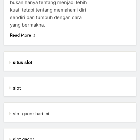
bukan hanya tentang menjadi lebih
kuat, tetapi tentang memahami diri
sendiri dan tumbuh dengan cara
yang bermakna.
Read More
situs slot
slot
slot gacor hari ini
slot gacor