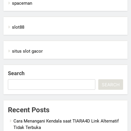
spaceman
slot88
situs slot gacor
Search
SEARCH
Recent Posts
Cara Menangani Kendala saat TIARA4D Link Alternatif
Tidak Terbuka