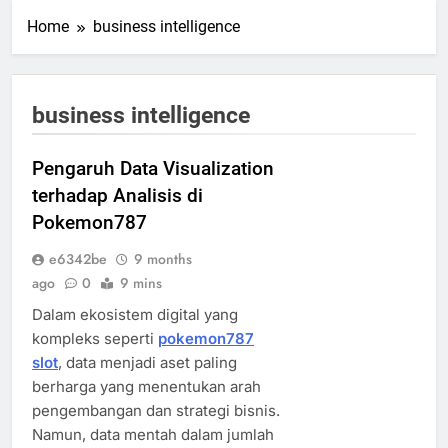
Home
business intelligence
business intelligence
Pengaruh Data Visualization
terhadap Analisis di
Pokemon787
e6342be
9 months
ago
0
9 mins
Dalam ekosistem digital yang
kompleks seperti
pokemon787
slot
, data menjadi aset paling
berharga yang menentukan arah
pengembangan dan strategi bisnis.
Namun, data mentah dalam jumlah