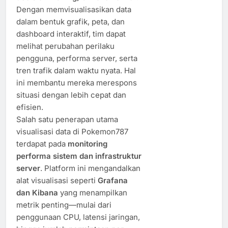
Dengan memvisualisasikan data
dalam bentuk grafik, peta, dan
dashboard interaktif, tim dapat
melihat perubahan perilaku
pengguna, performa server, serta
tren trafik dalam waktu nyata. Hal
ini membantu mereka merespons
situasi dengan lebih cepat dan
efisien.
Salah satu penerapan utama
visualisasi data di Pokemon787
terdapat pada
monitoring
performa sistem dan infrastruktur
server
. Platform ini mengandalkan
alat visualisasi seperti
Grafana
dan Kibana
yang menampilkan
metrik penting—mulai dari
penggunaan CPU, latensi jaringan,