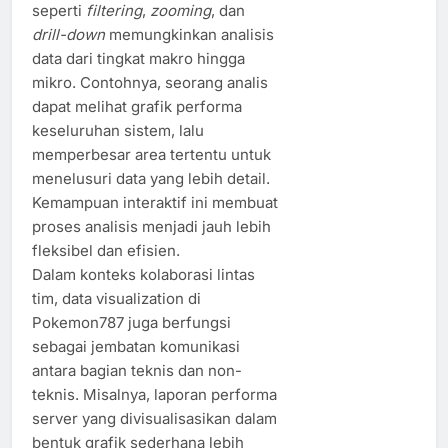
seperti
filtering
,
zooming
, dan
drill-down
memungkinkan analisis
data dari tingkat makro hingga
mikro. Contohnya, seorang analis
dapat melihat grafik performa
keseluruhan sistem, lalu
memperbesar area tertentu untuk
menelusuri data yang lebih detail.
Kemampuan interaktif ini membuat
proses analisis menjadi jauh lebih
fleksibel dan efisien.
Dalam konteks kolaborasi lintas
tim, data visualization di
Pokemon787 juga berfungsi
sebagai jembatan komunikasi
antara bagian teknis dan non-
teknis. Misalnya, laporan performa
server yang divisualisasikan dalam
bentuk grafik sederhana lebih