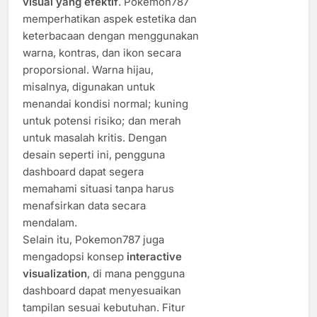
visual yang efektif
. Pokemon787
memperhatikan aspek estetika dan
keterbacaan dengan menggunakan
warna, kontras, dan ikon secara
proporsional. Warna hijau,
misalnya, digunakan untuk
menandai kondisi normal; kuning
untuk potensi risiko; dan merah
untuk masalah kritis. Dengan
desain seperti ini, pengguna
dashboard dapat segera
memahami situasi tanpa harus
menafsirkan data secara
mendalam.
Selain itu, Pokemon787 juga
mengadopsi konsep
interactive
visualization
, di mana pengguna
dashboard dapat menyesuaikan
tampilan sesuai kebutuhan. Fitur