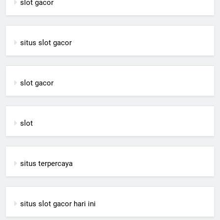
slot gacor
situs slot gacor
slot gacor
slot
situs terpercaya
situs slot gacor hari ini