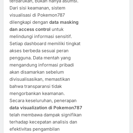
terbarukan, bukan hanya asumsi.
Dari sisi keamanan, sistem
visualisasi di Pokemon787
dilengkapi dengan
data masking
dan access control
untuk
melindungi informasi sensitif.
Setiap dashboard memiliki tingkat
akses berbeda sesuai peran
pengguna. Data mentah yang
mengandung informasi pribadi
akan disamarkan sebelum
divisualisasikan, memastikan
bahwa transparansi tidak
mengorbankan keamanan.
Secara keseluruhan, penerapan
data visualization di Pokemon787
telah membawa dampak signifikan
terhadap kecepatan analisis dan
efektivitas pengambilan