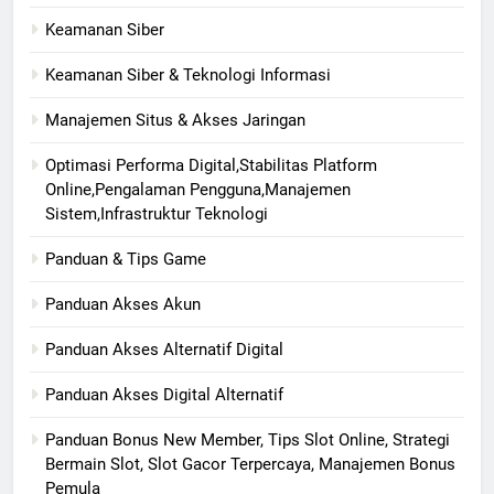
Keamanan Siber
Keamanan Siber & Teknologi Informasi
Manajemen Situs & Akses Jaringan
Optimasi Performa Digital,Stabilitas Platform
Online,Pengalaman Pengguna,Manajemen
Sistem,Infrastruktur Teknologi
Panduan & Tips Game
Panduan Akses Akun
Panduan Akses Alternatif Digital
Panduan Akses Digital Alternatif
Panduan Bonus New Member, Tips Slot Online, Strategi
Bermain Slot, Slot Gacor Terpercaya, Manajemen Bonus
Pemula