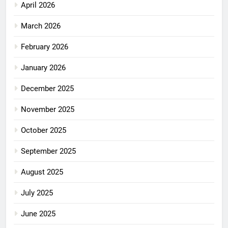
April 2026
March 2026
February 2026
January 2026
December 2025
November 2025
October 2025
September 2025
August 2025
July 2025
June 2025