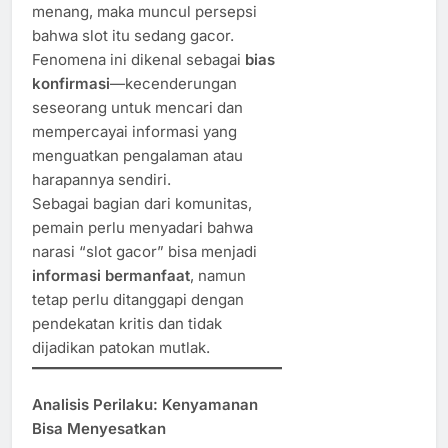
menang, maka muncul persepsi
bahwa slot itu sedang gacor.
Fenomena ini dikenal sebagai
bias
konfirmasi
—kecenderungan
seseorang untuk mencari dan
mempercayai informasi yang
menguatkan pengalaman atau
harapannya sendiri.
Sebagai bagian dari komunitas,
pemain perlu menyadari bahwa
narasi “slot gacor” bisa menjadi
informasi bermanfaat
, namun
tetap perlu ditanggapi dengan
pendekatan kritis dan tidak
dijadikan patokan mutlak.
Analisis Perilaku: Kenyamanan
Bisa Menyesatkan