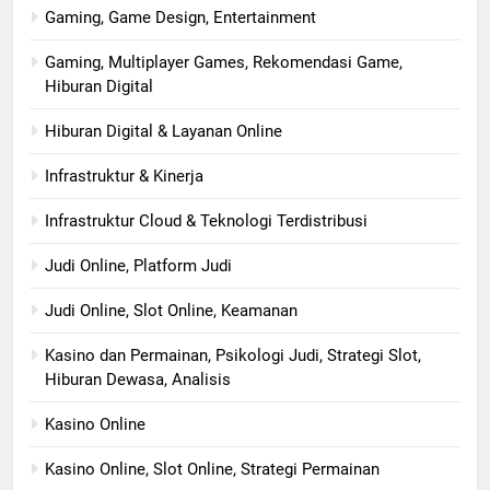
Gaming, Game Design, Entertainment
Gaming, Multiplayer Games, Rekomendasi Game,
Hiburan Digital
Hiburan Digital & Layanan Online
Infrastruktur & Kinerja
Infrastruktur Cloud & Teknologi Terdistribusi
Judi Online, Platform Judi
Judi Online, Slot Online, Keamanan
Kasino dan Permainan, Psikologi Judi, Strategi Slot,
Hiburan Dewasa, Analisis
Kasino Online
Kasino Online, Slot Online, Strategi Permainan