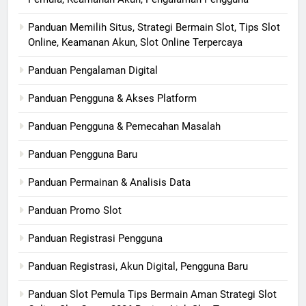
Panduan Memilih Situs, Strategi Bermain Slot, Tips Slot
Online, Keamanan Akun, Slot Online Terpercaya
Panduan Pengalaman Digital
Panduan Pengguna & Akses Platform
Panduan Pengguna & Pemecahan Masalah
Panduan Pengguna Baru
Panduan Permainan & Analisis Data
Panduan Promo Slot
Panduan Registrasi Pengguna
Panduan Registrasi, Akun Digital, Pengguna Baru
Panduan Slot Pemula Tips Bermain Aman Strategi Slot