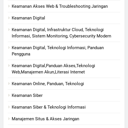
Keamanan Akses Web & Troubleshooting Jaringan
Keamanan Digital
Keamanan Digital, Infrastruktur Cloud, Teknologi
Informasi, Sistem Monitoring, Cybersecurity Modern
Keamanan Digital, Teknologi Informasi, Panduan
Pengguna
Keamanan Digital,Panduan Akses,Teknologi
Web,Manajemen Akun,Literasi Internet
Keamanan Online, Panduan, Teknologi
Keamanan Siber
Keamanan Siber & Teknologi Informasi
Manajemen Situs & Akses Jaringan