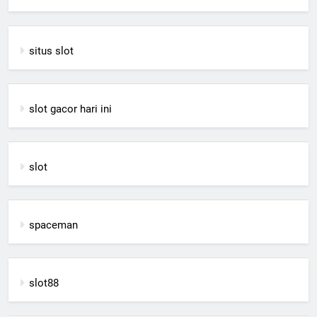
situs slot
slot gacor hari ini
slot
spaceman
slot88