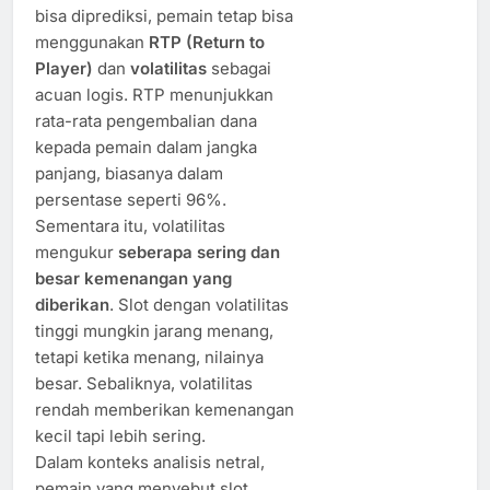
bisa diprediksi, pemain tetap bisa
menggunakan
RTP (Return to
Player)
dan
volatilitas
sebagai
acuan logis. RTP menunjukkan
rata-rata pengembalian dana
kepada pemain dalam jangka
panjang, biasanya dalam
persentase seperti 96%.
Sementara itu, volatilitas
mengukur
seberapa sering dan
besar kemenangan yang
diberikan
. Slot dengan volatilitas
tinggi mungkin jarang menang,
tetapi ketika menang, nilainya
besar. Sebaliknya, volatilitas
rendah memberikan kemenangan
kecil tapi lebih sering.
Dalam konteks analisis netral,
pemain yang menyebut slot