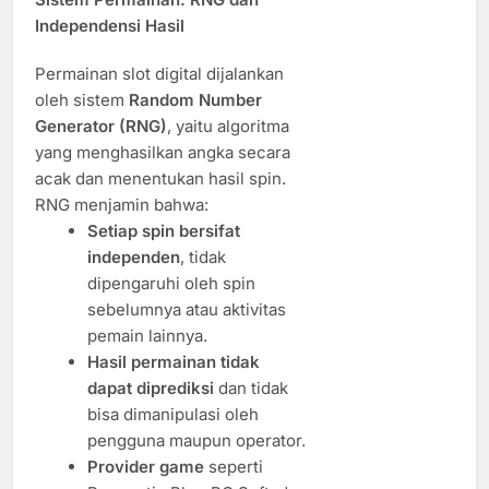
Independensi Hasil
Permainan slot digital dijalankan
oleh sistem
Random Number
Generator (RNG)
, yaitu algoritma
yang menghasilkan angka secara
acak dan menentukan hasil spin.
RNG menjamin bahwa:
Setiap spin bersifat
independen
, tidak
dipengaruhi oleh spin
sebelumnya atau aktivitas
pemain lainnya.
Hasil permainan tidak
dapat diprediksi
dan tidak
bisa dimanipulasi oleh
pengguna maupun operator.
Provider game
seperti