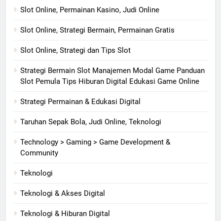
Slot Online, Permainan Kasino, Judi Online
Slot Online, Strategi Bermain, Permainan Gratis
Slot Online, Strategi dan Tips Slot
Strategi Bermain Slot Manajemen Modal Game Panduan
Slot Pemula Tips Hiburan Digital Edukasi Game Online
Strategi Permainan & Edukasi Digital
Taruhan Sepak Bola, Judi Online, Teknologi
Technology > Gaming > Game Development &
Community
Teknologi
Teknologi & Akses Digital
Teknologi & Hiburan Digital