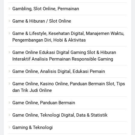
Gambling, Slot Online, Permainan
Game & Hiburan / Slot Online
Game & Lifestyle, Kesehatan Digital, Manajemen Waktu,
Pengembangan Diri, Hobi & Aktivitas
Game Online Edukasi Digital Gaming Slot & Hiburan
Interaktif Analisis Permainan Responsible Gaming
Game Online, Analisis Digital, Edukasi Pemain
Game Online, Kasino Online, Panduan Bermain Slot, Tips
dan Trik Judi Online
Game Online, Panduan Bermain
Game Online, Teknologi Digital, Data & Statistik
Gaming & Teknologi