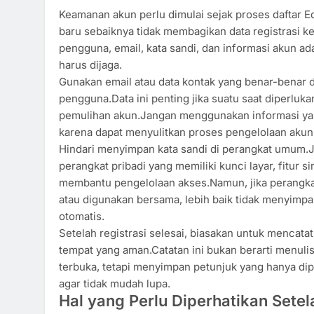
Keamanan akun perlu dimulai sejak proses daftar 
baru sebaiknya tidak membagikan data registrasi 
pengguna, email, kata sandi, dan informasi akun ad
harus dijaga.
Gunakan email atau data kontak yang benar-benar d
pengguna.Data ini penting jika suatu saat diperlukan
pemulihan akun.Jangan menggunakan informasi yang
karena dapat menyulitkan proses pengelolaan akun
Hindari menyimpan kata sandi di perangkat umum
perangkat pribadi yang memiliki kunci layar, fitur s
membantu pengelolaan akses.Namun, jika perangkat
atau digunakan bersama, lebih baik tidak menyimpa
otomatis.
Setelah registrasi selesai, biasakan untuk mencatat
tempat yang aman.Catatan ini bukan berarti menulis
terbuka, tetapi menyimpan petunjuk yang hanya d
agar tidak mudah lupa.
Hal yang Perlu Diperhatikan Setel