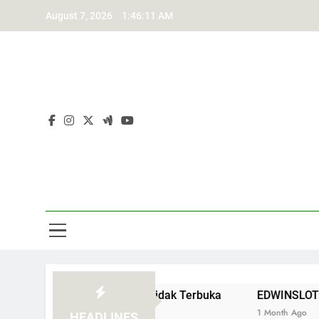
Skip
August 7, 2026
1:46:12 AM
to
content
Les
Nikmati K
Link Alternatif Tidak Terbuka
EDWINSLOT Login denga
1 Month Ago
HEADLINES