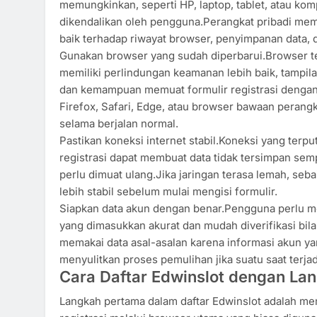
memungkinkan, seperti HP, laptop, tablet, atau k
dikendalikan oleh pengguna.Perangkat pribadi memb
baik terhadap riwayat browser, penyimpanan data,
Gunakan browser yang sudah diperbarui.Browser t
memiliki perlindungan keamanan lebih baik, tampilan
dan kemampuan memuat formulir registrasi dengan
Firefox, Safari, Edge, atau browser bawaan perang
selama berjalan normal.
Pastikan koneksi internet stabil.Koneksi yang terpu
registrasi dapat membuat data tidak tersimpan se
perlu dimuat ulang.Jika jaringan terasa lemah, seb
lebih stabil sebelum mulai mengisi formulir.
Siapkan data akun dengan benar.Pengguna perlu m
yang dimasukkan akurat dan mudah diverifikasi bila
memakai data asal-asalan karena informasi akun yan
menyulitkan proses pemulihan jika suatu saat terjad
Cara Daftar Edwinslot dengan Lan
Langkah pertama dalam daftar Edwinslot adalah m