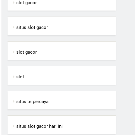
slot gacor
situs slot gacor
slot gacor
slot
situs terpercaya
situs slot gacor hari ini