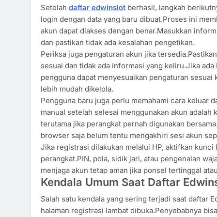
Setelah
daftar edwinslot
berhasil, langkah berikut
login dengan data yang baru dibuat.Proses ini me
akun dapat diakses dengan benar.Masukkan informasi
dan pastikan tidak ada kesalahan pengetikan.
Periksa juga pengaturan akun jika tersedia.Pastika
sesuai dan tidak ada informasi yang keliru.Jika ad
pengguna dapat menyesuaikan pengaturan sesuai 
lebih mudah dikelola.
Pengguna baru juga perlu memahami cara keluar da
manual setelah selesai menggunakan akun adalah k
terutama jika perangkat pernah digunakan bersam
browser saja belum tentu mengakhiri sesi akun se
Jika registrasi dilakukan melalui HP, aktifkan kunci
perangkat.PIN, pola, sidik jari, atau pengenalan w
menjaga akun tetap aman jika ponsel tertinggal atau
Kendala Umum Saat Daftar Edwins
Salah satu kendala yang sering terjadi saat daftar E
halaman registrasi lambat dibuka.Penyebabnya bisa