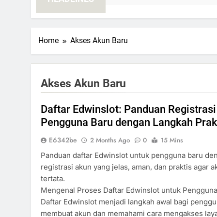
Home
Akses Akun Baru
Akses Akun Baru
Daftar Edwinslot: Panduan Registras
Pengguna Baru dengan Langkah Prak
E6342be
2 Months Ago
0
15 Mins
Panduan daftar Edwinslot untuk pengguna baru de
registrasi akun yang jelas, aman, dan praktis agar a
tertata.
Mengenal Proses Daftar Edwinslot untuk Pengguna
Daftar Edwinslot menjadi langkah awal bagi penggu
membuat akun dan memahami cara mengakses laya