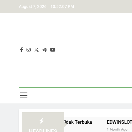
Skip
August 7, 2026
10:52:08 PM
to
content
Les
Nikmati K
Link Alternatif Tidak Terbuka
EDWINSLOT Login deng
1 Month Ago
HEADLINES