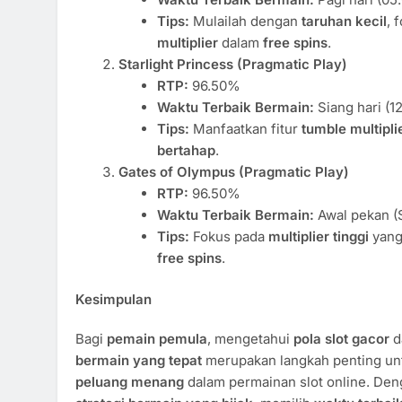
Tips:
Mulailah dengan
taruhan kecil
, 
multiplier
dalam
free spins
.
Starlight Princess (Pragmatic Play)
RTP:
96.50%
Waktu Terbaik Bermain:
Siang hari (12
Tips:
Manfaatkan fitur
tumble multipli
bertahap
.
Gates of Olympus (Pragmatic Play)
RTP:
96.50%
Waktu Terbaik Bermain:
Awal pekan (
Tips:
Fokus pada
multiplier tinggi
yang
free spins
.
Kesimpulan
Bagi
pemain pemula
, mengetahui
pola slot gacor
d
bermain yang tepat
merupakan langkah penting u
peluang menang
dalam permainan slot online. Den