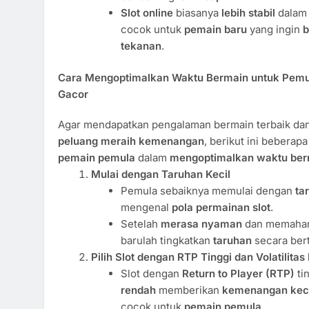
Slot online
biasanya
lebih stabil
dalam
cocok untuk
pemain baru
yang ingin
b
tekanan
.
Cara Mengoptimalkan Waktu Bermain untuk Pemul
Gacor
Agar mendapatkan pengalaman bermain terbaik da
peluang meraih kemenangan
, berikut ini beberap
pemain pemula
dalam
mengoptimalkan waktu ber
Mulai dengan Taruhan Kecil
Pemula sebaiknya memulai dengan
ta
mengenal
pola permainan slot
.
Setelah
merasa nyaman
dan memaha
barulah tingkatkan
taruhan
secara ber
Pilih Slot dengan RTP Tinggi dan Volatilita
Slot dengan
Return to Player (RTP)
ti
rendah
memberikan
kemenangan keci
cocok untuk
pemain pemula
.