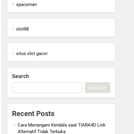
spaceman
slot88
situs slot gacor
Search
SEARCH
Recent Posts
Cara Menangani Kendala saat TIARA4D Link
Alternatif Tidak Terbuka