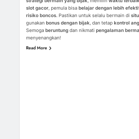
strategi bermain yang bijak
, memilih
waktu terbai
slot gacor
, pemula bisa
belajar dengan lebih efekti
risiko boncos
. Pastikan untuk selalu bermain di
sit
gunakan
bonus dengan bijak
, dan tetap
kontrol an
Semoga
beruntung
dan nikmati
pengalaman bermai
menyenangkan!
Read More