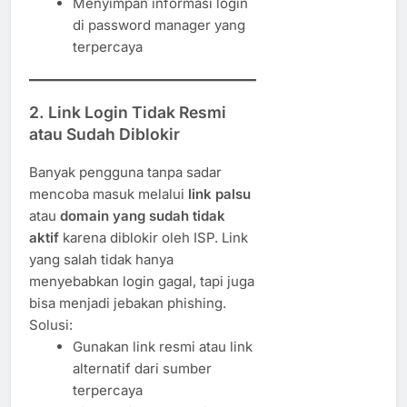
Menyimpan informasi login
di password manager yang
terpercaya
2. Link Login Tidak Resmi
atau Sudah Diblokir
Banyak pengguna tanpa sadar
mencoba masuk melalui
link palsu
atau
domain yang sudah tidak
aktif
karena diblokir oleh ISP. Link
yang salah tidak hanya
menyebabkan login gagal, tapi juga
bisa menjadi jebakan phishing.
Solusi:
Gunakan link resmi atau link
alternatif dari sumber
terpercaya