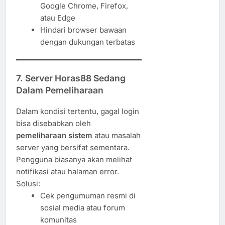
Google Chrome, Firefox,
atau Edge
Hindari browser bawaan
dengan dukungan terbatas
7. Server Horas88 Sedang
Dalam Pemeliharaan
Dalam kondisi tertentu, gagal login
bisa disebabkan oleh
pemeliharaan sistem
atau masalah
server yang bersifat sementara.
Pengguna biasanya akan melihat
notifikasi atau halaman error.
Solusi:
Cek pengumuman resmi di
sosial media atau forum
komunitas