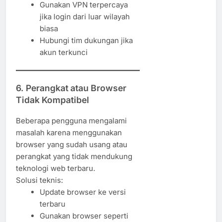
Gunakan VPN terpercaya
jika login dari luar wilayah
biasa
Hubungi tim dukungan jika
akun terkunci
6. Perangkat atau Browser
Tidak Kompatibel
Beberapa pengguna mengalami
masalah karena menggunakan
browser yang sudah usang atau
perangkat yang tidak mendukung
teknologi web terbaru.
Solusi teknis:
Update browser ke versi
terbaru
Gunakan browser seperti