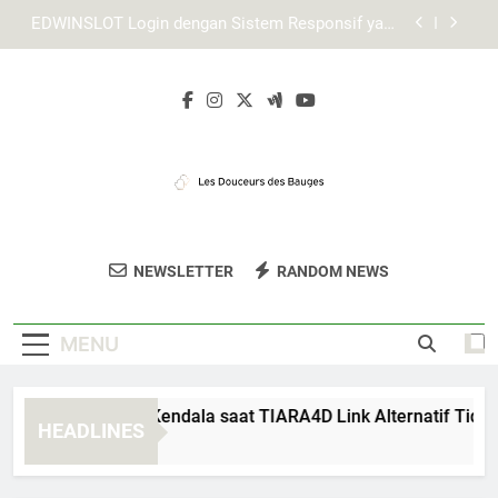
Skip
Daftar Edwinslot: Panduan Registrasi Akun untuk
to
Pengguna Baru dengan Langkah Praktis
content
Cara Akses Lebah4D Login dengan Mudah, Aman,
dan Efisien
Cara Menangani Kendala saat TIARA4D Link
Alternatif Tidak Terbuka
EDWINSLOT Login dengan Sistem Responsif yang
Mendukung Kenyamanan
Daftar Edwinslot: Panduan Registrasi Akun untuk
Pengguna Baru dengan Langkah Praktis
Les Douceurs
Nikmati Kue Dan Pastry Lezat Di Les
Cara Akses Lebah4D Login dengan Mudah, Aman,
NEWSLETTER
RANDOM NEWS
Des Bauges
dan Efisien
Douceurs Des Bauges.
MENU
ra Menangani Kendala saat TIARA4D Link Alternatif Tidak Te
HEADLINES
Weeks Ago