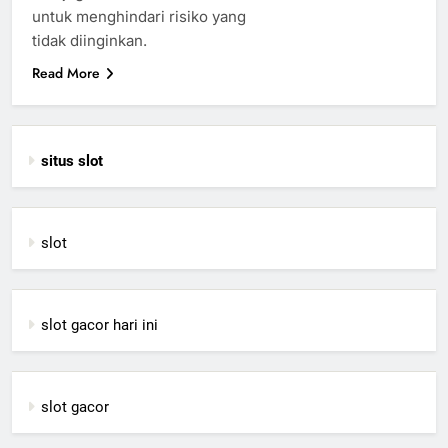
untuk menghindari risiko yang
tidak diinginkan.
Read More
situs slot
slot
slot gacor hari ini
slot gacor