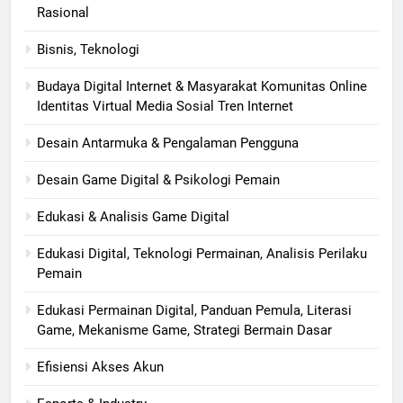
Rasional
Bisnis, Teknologi
Budaya Digital Internet & Masyarakat Komunitas Online
Identitas Virtual Media Sosial Tren Internet
Desain Antarmuka & Pengalaman Pengguna
Desain Game Digital & Psikologi Pemain
Edukasi & Analisis Game Digital
Edukasi Digital, Teknologi Permainan, Analisis Perilaku
Pemain
Edukasi Permainan Digital, Panduan Pemula, Literasi
Game, Mekanisme Game, Strategi Bermain Dasar
Efisiensi Akses Akun