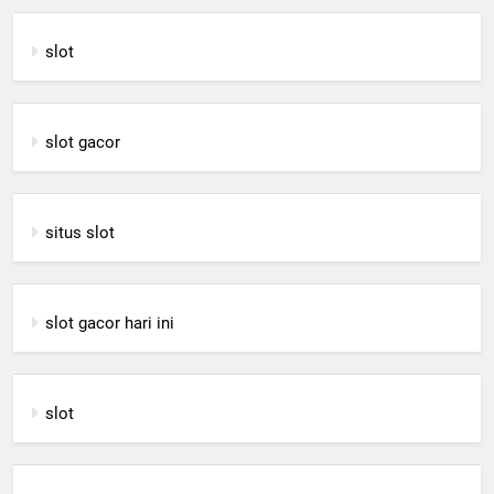
slot
slot gacor
situs slot
slot gacor hari ini
slot