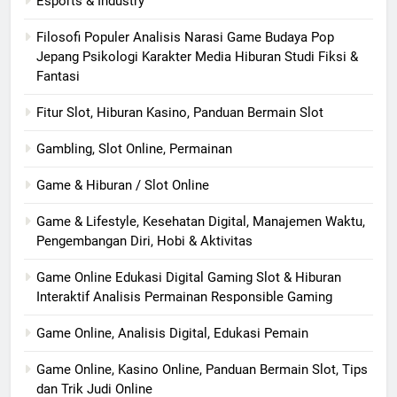
Esports & Industry
Filosofi Populer Analisis Narasi Game Budaya Pop
Jepang Psikologi Karakter Media Hiburan Studi Fiksi &
Fantasi
Fitur Slot, Hiburan Kasino, Panduan Bermain Slot
Gambling, Slot Online, Permainan
Game & Hiburan / Slot Online
Game & Lifestyle, Kesehatan Digital, Manajemen Waktu,
Pengembangan Diri, Hobi & Aktivitas
Game Online Edukasi Digital Gaming Slot & Hiburan
Interaktif Analisis Permainan Responsible Gaming
Game Online, Analisis Digital, Edukasi Pemain
Game Online, Kasino Online, Panduan Bermain Slot, Tips
dan Trik Judi Online