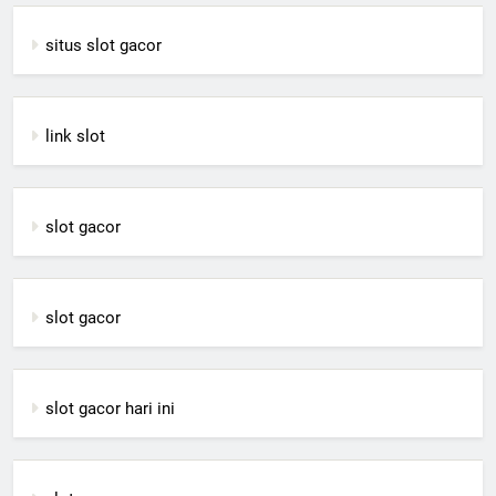
situs slot gacor
link slot
slot gacor
slot gacor
slot gacor hari ini