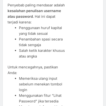
Penyebab paling mendasar adalah
kesalahan penulisan username
atau password
. Hal ini dapat
terjadi karena:
Penggunaan huruf kapital
yang tidak sesuai
Penambahan spasi secara
tidak sengaja
Salah ketik karakter khusus
atau angka
Untuk mencegahnya, pastikan
Anda:
Memeriksa ulang input
sebelum menekan tombol
login
Menggunakan fitur “Lihat
Password” jika tersedia