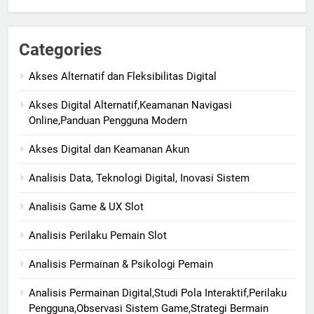
Categories
Akses Alternatif dan Fleksibilitas Digital
Akses Digital Alternatif,Keamanan Navigasi
Online,Panduan Pengguna Modern
Akses Digital dan Keamanan Akun
Analisis Data, Teknologi Digital, Inovasi Sistem
Analisis Game & UX Slot
Analisis Perilaku Pemain Slot
Analisis Permainan & Psikologi Pemain
Analisis Permainan Digital,Studi Pola Interaktif,Perilaku
Pengguna,Observasi Sistem Game,Strategi Bermain