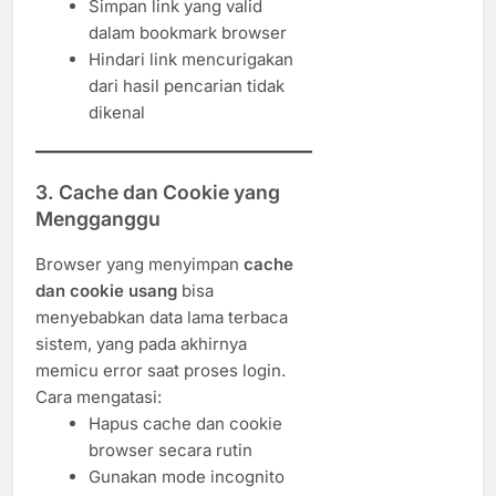
Simpan link yang valid
dalam bookmark browser
Hindari link mencurigakan
dari hasil pencarian tidak
dikenal
3. Cache dan Cookie yang
Mengganggu
Browser yang menyimpan
cache
dan cookie usang
bisa
menyebabkan data lama terbaca
sistem, yang pada akhirnya
memicu error saat proses login.
Cara mengatasi:
Hapus cache dan cookie
browser secara rutin
Gunakan mode incognito