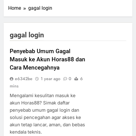
Home
gagal login
gagal login
Penyebab Umum Gagal
Masuk ke Akun Horas88 dan
Cara Mencegahnya
e6342be
1 year ago
0
6
mins
Mengalami kesulitan masuk ke
akun Horas88? Simak daftar
penyebab umum gagal login dan
solusi pencegahan agar akses ke
akun tetap lancar, aman, dan bebas
kendala teknis.