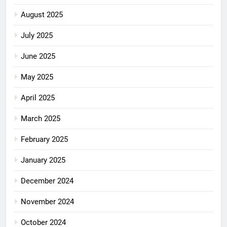
August 2025
July 2025
June 2025
May 2025
April 2025
March 2025
February 2025
January 2025
December 2024
November 2024
October 2024