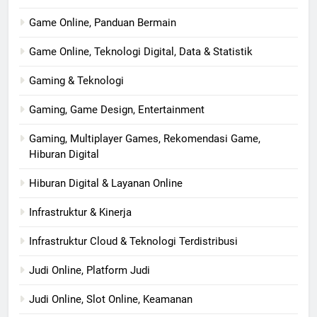
Game Online, Panduan Bermain
Game Online, Teknologi Digital, Data & Statistik
Gaming & Teknologi
Gaming, Game Design, Entertainment
Gaming, Multiplayer Games, Rekomendasi Game,
Hiburan Digital
Hiburan Digital & Layanan Online
Infrastruktur & Kinerja
Infrastruktur Cloud & Teknologi Terdistribusi
Judi Online, Platform Judi
Judi Online, Slot Online, Keamanan