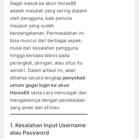
Gagal masuk ke akun Horas88
adalah masalah yang sering dialami
oleh pengguna, baik pemula
maupun yang sudah
berpengalaman. Permasalahan ini
bisa muncul dari berbagai aspek,
mulai dari kesalahan pengguna
hingga kendala teknis pada
perangkat, jaringan, atau situs itu
sendiri. Dalam artikel ini, akan
dibahas secara lengkap
penyebab
umum gagal login ke akun
Horas88
serta cara mencegah dan
mengatasinya dengan pendekatan
yang aman dan efisien.
1. Kesalahan Input Username
atau Password