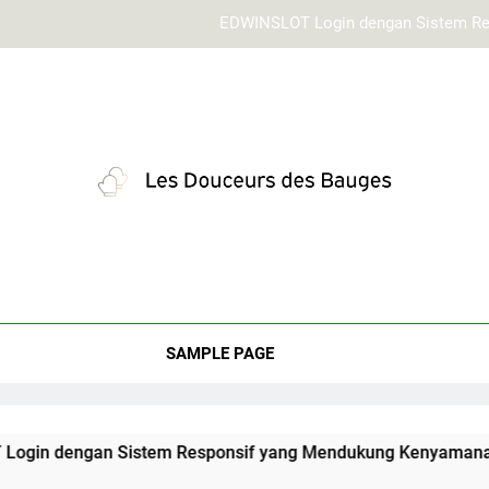
EDWINSLOT Login dengan Sistem R
Daftar Edwinslot: Panduan Registrasi Akun untuk
Cara Akses Lebah4D L
Cara Menangani Kendala saat 
EDWINSLOT Login dengan Sistem R
Daftar Edwinslot: Panduan Registrasi Akun untuk
 Douceurs Des Bauges
ue Dan Pastry Lezat Di Les Douceurs Des Bauges.
Cara Akses Lebah4D L
SAMPLE PAGE
engan Sistem Responsif yang Mendukung Kenyamanan