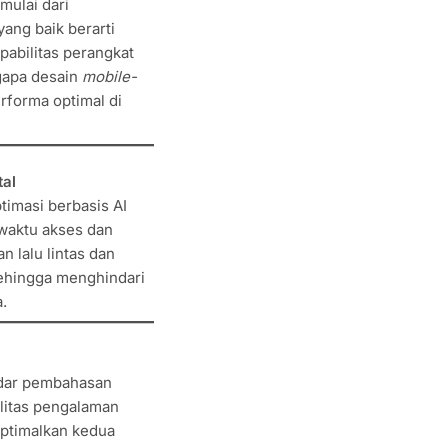
 mulai dari
yang baik berarti
pabilitas perangkat
gapa desain
mobile-
rforma optimal di
tal
timasi berbasis AI
waktu akses dan
n lalu lintas dan
sehingga menghindari
.
adar pembahasan
alitas pengalaman
optimalkan kedua