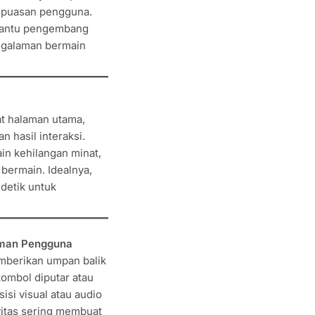
kepuasan pengguna.
mbantu pengembang
galaman bermain
t halaman utama,
hasil interaksi.
n kehilangan minat,
bermain. Idealnya,
detik untuk
laman Pengguna
mberikan umpan balik
tombol diputar atau
si visual atau audio
itas sering membuat