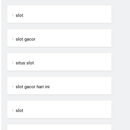
slot
slot gacor
situs slot
slot gacor hari ini
slot