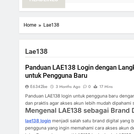
Home
Lae138
Lae138
Panduan LAE138 Login dengan Lang
untuk Pengguna Baru
E6342be
3 Months Ago
0
17 Mins
Panduan LAE138 login untuk pengguna baru dengan 
dan praktis agar akses akun lebih mudah dipahami s
Mengenal LAE138 sebagai Brand D
lae138 login
menjadi salah satu brand digital yang b
pengguna yang ingin memahami cara akses akun d