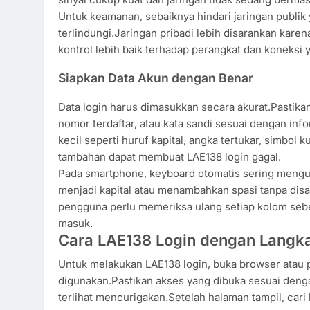
Untuk keamanan, sebaiknya hindari jaringan publik 
terlindungi.Jaringan pribadi lebih disarankan kare
kontrol lebih baik terhadap perangkat dan koneksi 
Siapkan Data Akun dengan Benar
Data login harus dimasukkan secara akurat.Pastika
nomor terdaftar, atau kata sandi sesuai dengan inf
kecil seperti huruf kapital, angka tertukar, simbol k
tambahan dapat membuat LAE138 login gagal.
Pada smartphone, keyboard otomatis sering meng
menjadi kapital atau menambahkan spasi tanpa disad
pengguna perlu memeriksa ulang setiap kolom se
masuk.
Cara LAE138 Login dengan Langk
Untuk melakukan LAE138 login, buka browser atau 
digunakan.Pastikan akses yang dibuka sesuai deng
terlihat mencurigakan.Setelah halaman tampil, cari 