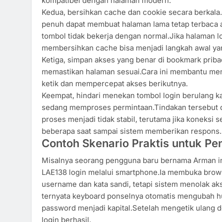
kompatibel dengan halaman modern.
Kedua, bersihkan cache dan cookie secara berkala.
penuh dapat membuat halaman lama tetap terbaca
tombol tidak bekerja dengan normal.Jika halaman lo
membersihkan cache bisa menjadi langkah awal y
Ketiga, simpan akses yang benar di bookmark priba
memastikan halaman sesuai.Cara ini membantu meng
ketik dan mempercepat akses berikutnya.
Keempat, hindari menekan tombol login berulang ka
sedang memproses permintaan.Tindakan tersebut
proses menjadi tidak stabil, terutama jika koneksi
beberapa saat sampai sistem memberikan respons.
Contoh Skenario Praktis untuk P
Misalnya seorang pengguna baru bernama Arman i
LAE138 login melalui smartphone.Ia membuka bro
username dan kata sandi, tetapi sistem menolak aks
ternyata keyboard ponselnya otomatis mengubah h
password menjadi kapital.Setelah mengetik ulang 
login berhasil.