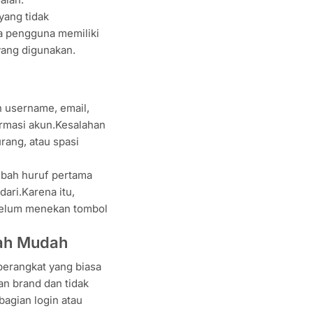
yang tidak
na pengguna memiliki
yang digunakan.
n username, email,
ormasi akun.Kesalahan
urang, atau spasi
ubah huruf pertama
ari.Karena itu,
belum menekan tombol
ah Mudah
perangkat yang biasa
an brand dan tidak
bagian login atau