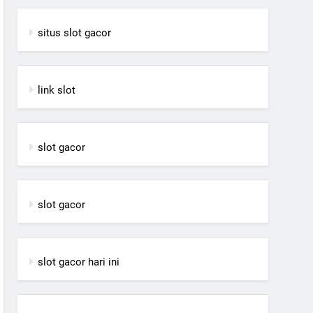
situs slot gacor
link slot
slot gacor
slot gacor
slot gacor hari ini