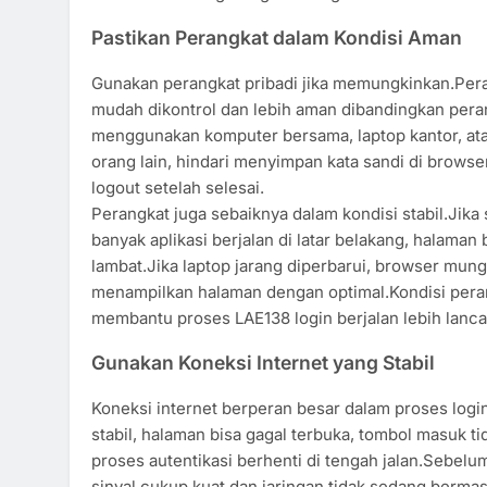
Pastikan Perangkat dalam Kondisi Aman
Gunakan perangkat pribadi jika memungkinkan.Pera
mudah dikontrol dan lebih aman dibandingkan per
menggunakan komputer bersama, laptop kantor, at
orang lain, hindari menyimpan kata sandi di browse
logout setelah selesai.
Perangkat juga sebaiknya dalam kondisi stabil.Jika
banyak aplikasi berjalan di latar belakang, halaman 
lambat.Jika laptop jarang diperbarui, browser mung
menampilkan halaman dengan optimal.Kondisi pera
membantu proses LAE138 login berjalan lebih lanca
Gunakan Koneksi Internet yang Stabil
Koneksi internet berperan besar dalam proses login.
stabil, halaman bisa gagal terbuka, tombol masuk t
proses autentikasi berhenti di tengah jalan.Sebelum
sinyal cukup kuat dan jaringan tidak sedang bermas