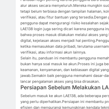
alur akses secara menyeluruh.Mereka mungkin sud
tetapi belum terbiasa dengan tampilan halaman, kol
verifikasi, atau fitur bantuan yang tersedia.Dengan
pengguna dapat mengurangi risiko kesalahan sejak
LAE138 login juga sering dicari karena pengguna i
bahwa proses masuk dilakukan melalui akses yang
digital, kejelasan akses menjadi hal penting.Penggu
ketika memasukkan data pribadi, terutama username
verifikasi, atau informasi akun lainnya.
Selain itu, panduan ini membantu pengguna memah
bukan hanya soal masuk ke akun.Proses ini juga be
keamanan, kenyamanan, dan kebiasaan digital yan
jawab.Semakin baik pengguna memahami dasar-da
lancar pengalaman akses yang bisa dirasakan.
Persiapan Sebelum Melakukan LA
Sebelum masuk ke akun LAE138, ada beberapa per
yang perlu diperhatikan.Persiapan ini membantu pro
efisien dan mengurangi kemungkinan kendala tekni