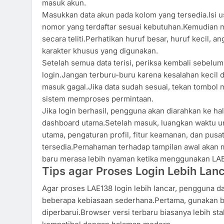
masuk akun.
Masukkan data akun pada kolom yang tersedia.Isi u
nomor yang terdaftar sesuai kebutuhan.Kemudian 
secara teliti.Perhatikan huruf besar, huruf kecil, an
karakter khusus yang digunakan.
Setelah semua data terisi, periksa kembali sebel
login.Jangan terburu-buru karena kesalahan kecil
masuk gagal.Jika data sudah sesuai, tekan tombol
sistem memproses permintaan.
Jika login berhasil, pengguna akan diarahkan ke h
dashboard utama.Setelah masuk, luangkan waktu 
utama, pengaturan profil, fitur keamanan, dan pusat
tersedia.Pemahaman terhadap tampilan awal aka
baru merasa lebih nyaman ketika menggunakan LA
Tips agar Proses Login Lebih Lan
Agar proses LAE138 login lebih lancar, pengguna 
beberapa kebiasaan sederhana.Pertama, gunakan 
diperbarui.Browser versi terbaru biasanya lebih sta