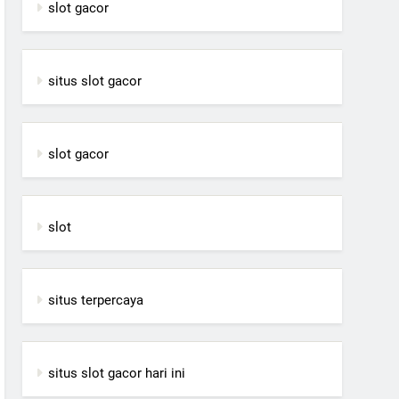
slot gacor
situs slot gacor
slot gacor
slot
situs terpercaya
situs slot gacor hari ini